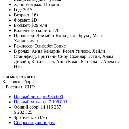
Хронометраж:
115 мин.
Год:
2015
Возраст:
16+
Формат:
2D
Бюджет:
$29 млн
Количество копий:
276
Продюсер:
Элизабет Бэнкс
,
Пол Брукс
,
Макс
Хандельман
Режиссер:
Элизабет Бэнкс
В ролях:
Анна Кендрик
,
Ребел Уилсон
,
Хейли
Стайнфелд
,
Бриттани Сноу
,
Скайлар Эстин
,
Адам
Дивайн
,
Кэти Сагал
,
Анна Кэмп
,
Бен Платт
,
Алексис
Нэп
Посмотреть всех
Кассовые сборы
в России и СНГ:
Первый четверг:
985 000
Первый уик-энд:
7 196 893
Общий сбор:
14 116 257
$ 282 325
Зрителей:
75 095
Сборы по уик-эндам