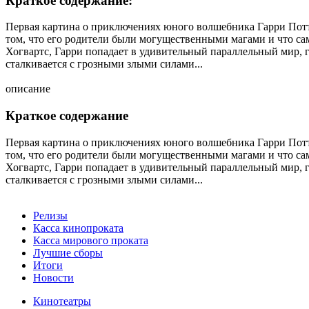
Краткое содержание:
Первая картина о приключениях юного волшебника Гарри Потте
том, что его родители были могущественными магами и что са
Хогвартс, Гарри попадает в удивительный параллельный мир, г
сталкивается с грозными злыми силами...
описание
Краткое содержание
Первая картина о приключениях юного волшебника Гарри Потте
том, что его родители были могущественными магами и что са
Хогвартс, Гарри попадает в удивительный параллельный мир, г
сталкивается с грозными злыми силами...
Релизы
Касса кинопроката
Касса мирового проката
Лучшие сборы
Итоги
Новости
Кинотеатры