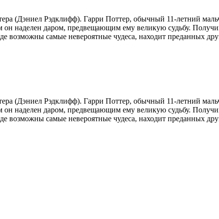
ра (Дэниел Рэдклифф). Гарри Поттер, обычный 11-летний мальч
м он наделен даром, предвещающим ему великую судьбу. Получи
де возможны самые невероятные чудеса, находит преданных друз
ра (Дэниел Рэдклифф). Гарри Поттер, обычный 11-летний мальч
м он наделен даром, предвещающим ему великую судьбу. Получи
де возможны самые невероятные чудеса, находит преданных друз