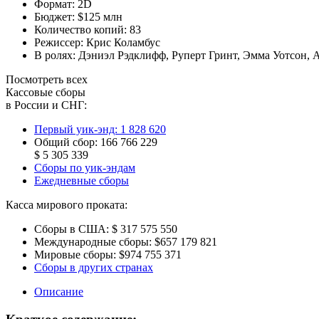
Формат:
2D
Бюджет:
$125 млн
Количество копий:
83
Режиссер:
Крис Коламбус
В ролях:
Дэниэл Рэдклифф
,
Руперт Гринт
,
Эмма Уотсон
,
А
Посмотреть всех
Кассовые сборы
в России и СНГ:
Первый уик-энд:
1 828 620
Общий сбор:
166 766 229
$ 5 305 339
Сборы по уик-эндам
Ежедневные сборы
Касса мирового проката:
Сборы в США:
$ 317 575 550
Международные сборы:
$657 179 821
Мировые сборы:
$974 755 371
Сборы в других странах
Описание