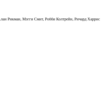
лан Рикман
,
Мэгги Смит
,
Робби Колтрейн
,
Ричард Харрис