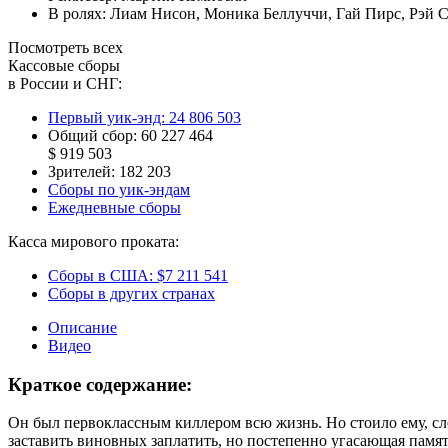
В ролях:
Лиам Нисон
,
Моника Беллуччи
,
Гай Пирс
,
Рэй 
Посмотреть всех
Кассовые сборы
в России и СНГ:
Первый уик-энд:
24 806 503
Общий сбор:
60 227 464
$ 919 503
Зрителей:
182 203
Сборы по уик-эндам
Ежедневные сборы
Касса мирового проката:
Сборы в США:
$7 211 541
Сборы в других странах
Описание
Видео
Краткое содержание:
Он был первоклассным киллером всю жизнь. Но стоило ему, след
заставить виновных заплатить, но постепенно угасающая память