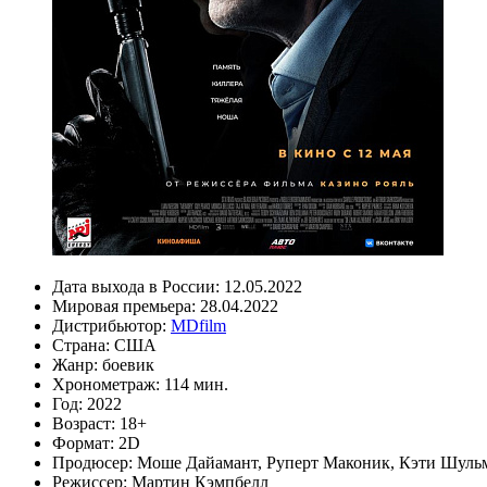
Дата выхода в России:
12.05.2022
Мировая премьера:
28.04.2022
Дистрибьютор:
MDfilm
Страна:
США
Жанр:
боевик
Хронометраж:
114 мин.
Год:
2022
Возраст:
18+
Формат:
2D
Продюсер:
Моше Дайамант
,
Руперт Маконик
,
Кэти Шуль
Режиссер:
Мартин Кэмпбелл