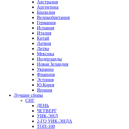
Австралия
Аргентина
Бразилия
Великобритания
Германия
Испания
Италия
Китай
Латвия
Литва
Мексика
Нидерланды
Новая Зеландия
Украина
Франция
Эстония
Ю.Корея
Япония
Лучшие сборы
СНГ
ДЕНЬ
ЧЕТВЕРГ
УИК-ЭНД
2-ГО УИК-ЭНДА
ТОП-100