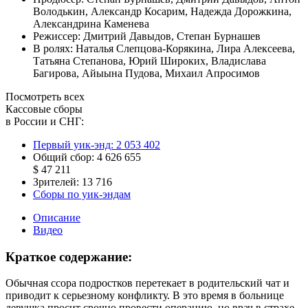
Володькин
,
Александр Косарим
,
Надежда Дорожкина
,
Александрина Каменева
Режиссер:
Дмитрий Давыдов
,
Степан Бурнашев
В ролях:
Наталья Слепцова-Корякина
,
Лира Алексеева
,
Татьяна Степанова
,
Юрий Широких
,
Владислава
Багирова
,
Айыына Пудова
,
Михаил Апросимов
Посмотреть всех
Кассовые сборы
в России и СНГ:
Первый уик-энд:
2 053 402
Общий сбор:
4 626 655
$ 47 211
Зрителей:
13 716
Сборы по уик-эндам
Описание
Видео
Краткое содержание:
Обычная ссора подростков перетекает в родительский чат и
приводит к серьезному конфликту. В это время в больнице
девушка просит срочно провести операцию, но врач в страхе