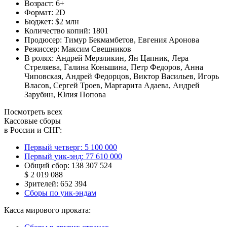
Возраст:
6+
Формат:
2D
Бюджет:
$2 млн
Количество копий:
1801
Продюсер:
Тимур Бекмамбетов
,
Евгения Аронова
Режиссер:
Максим Свешников
В ролях:
Андрей Мерзликин
,
Ян Цапник
,
Лера
Стреляева
,
Галина Коньшина
,
Петр Федоров
,
Анна
Чиповская
,
Андрей Федорцов
,
Виктор Васильев
,
Игорь
Власов
,
Сергей Троев
,
Маргарита Адаева
,
Андрей
Зарубин
,
Юлия Попова
Посмотреть всех
Кассовые сборы
в России и СНГ:
Первый четверг:
5 100 000
Первый уик-энд:
77 610 000
Общий сбор:
138 307 524
$ 2 019 088
Зрителей:
652 394
Сборы по уик-эндам
Касса мирового проката: