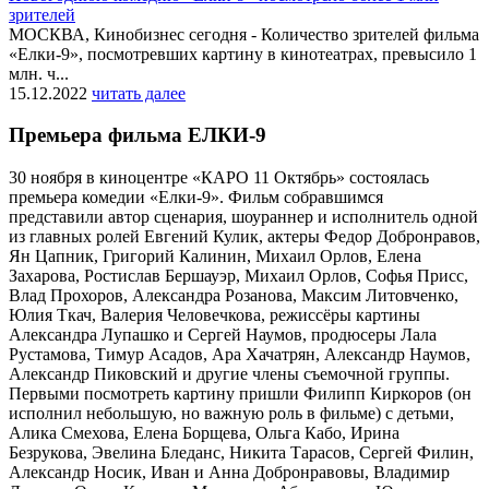
зрителей
МОСКВА, Кинобизнес сегодня - Количество зрителей фильма
«Елки-9», посмотревших картину в кинотеатрах, превысило 1
млн. ч...
15.12.2022
читать далее
Премьера фильма ЕЛКИ-9
30 ноября в киноцентре «КАРО 11 Октябрь» состоялась
премьера комедии «Елки-9». Фильм собравшимся
представили автор сценария, шоураннер и исполнитель одной
из главных ролей Евгений Кулик, актеры Федор Добронравов,
Ян Цапник, Григорий Калинин, Михаил Орлов, Елена
Захарова, Ростислав Бершауэр, Михаил Орлов, Софья Присс,
Влад Прохоров, Александра Розанова, Максим Литовченко,
Юлия Ткач, Валерия Человечкова, режиссёры картины
Александра Лупашко и Сергей Наумов, продюсеры Лала
Рустамова, Тимур Асадов, Ара Хачатрян, Александр Наумов,
Александр Пиковский и другие члены съемочной группы.
Первыми посмотреть картину пришли Филипп Киркоров (он
исполнил небольшую, но важную роль в фильме) с детьми,
Алика Смехова, Елена Борщева, Ольга Кабо, Ирина
Безрукова, Эвелина Бледанс, Никита Тарасов, Сергей Филин,
Александр Носик, Иван и Анна Добронравовы, Владимир