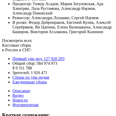
Продюсер:
Тимур Асадов
,
Мария Затуловская
,
Ара
Хачатрян
,
Лала Рустамова
,
Александр Наумов
,
Александр Пиковский
Режиссер:
Александра Лупашко
,
Сергей Наумов
В ролях:
Федор Добронравов
,
Евгений Кулик
,
Алексей
Серебряков
,
Ян Цапник
,
Елена Валюшкина
,
Александр
Баширов
,
Виктория Агалакова
,
Григорий Калинин
Посмотреть всех
Кассовые сборы
в России и СНГ:
Первый уик-энд:
127 920 293
Общий сбор:
584 974 973
$ 9 511 788
Зрителей:
1 926 471
Сборы по уик-эндам
Ежедневные сборы
Описание
Видео
Новости
Фоторепортаж
Краткое содержание: