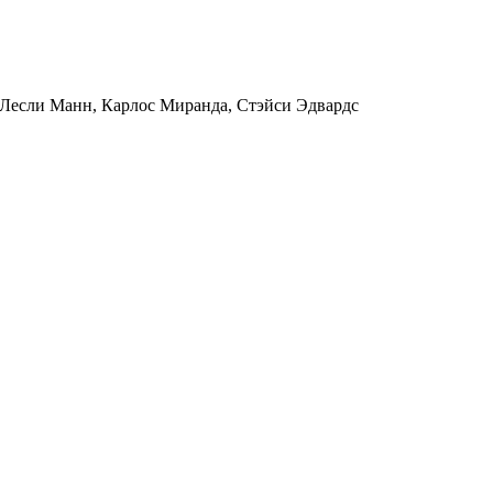
Лесли Манн
,
Карлос Миранда
,
Стэйси Эдвардс