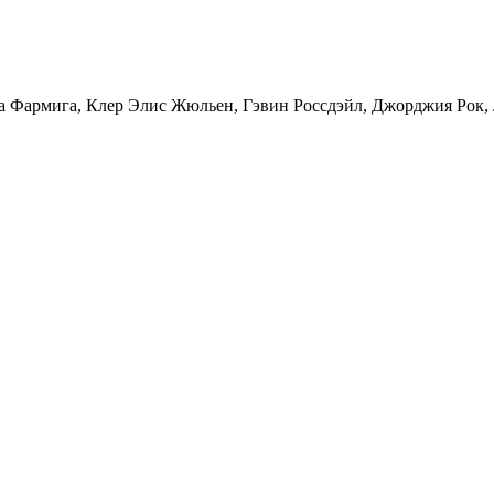
а Фармига
,
Клер Элис Жюльен
,
Гэвин Россдэйл
,
Джорджия Рок
,