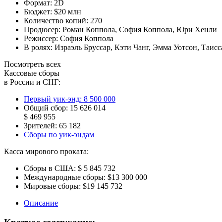
Формат:
2D
Бюджет:
$20 млн
Количество копий:
270
Продюсер:
Роман Коппола
,
София Коппола
,
Юри Хенли
Режиссер:
София Коппола
В ролях:
Израэль Бруссар
,
Кэти Чанг
,
Эмма Уотсон
,
Таисс
Посмотреть всех
Кассовые сборы
в России и СНГ:
Первый уик-энд:
8 500 000
Общий сбор:
15 626 014
$ 469 955
Зрителей:
65 182
Сборы по уик-эндам
Касса мирового проката:
Сборы в США:
$ 5 845 732
Международные сборы:
$13 300 000
Мировые сборы:
$19 145 732
Описание