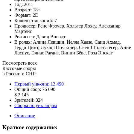
Год:
2011
Возраст:
18+
Формат:
2D
Количество копий:
7
Продюсер:
Рене Фрочер
,
Хольгер Лохау
,
Александр
Мартенс
Режиссер:
Давид Внендт
В ролях:
Алина Левшин
,
Йелла Хаазе
,
Саид Ахмад
,
Герди Цинт
,
Лукас Штельтнер
,
Свен Шплетстёсер
,
Анне
Ласцус
,
Элиас Раудит
,
Винни Бёве
,
Роза Энскат
Посмотреть всех
Кассовые сборы
в России и СНГ:
Первый уик-энд:
13 490
Общий сбор:
76 690
$ 2 145
Зрителей:
324
Сборы по уик-эндам
Описание
Краткое содержание: