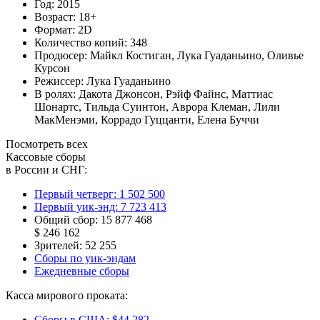
Год:
2015
Возраст:
18+
Формат:
2D
Количество копий:
348
Продюсер:
Майкл Костиган
,
Лука Гуаданьино
,
Оливье
Курсон
Режиссер:
Лука Гуаданьино
В ролях:
Дакота Джонсон
,
Рэйф Файнс
,
Маттиас
Шонартс
,
Тильда Суинтон
,
Аврора Клеман
,
Лили
МакМенэми
,
Коррадо Гуццанти
,
Елена Буччи
Посмотреть всех
Кассовые сборы
в России и СНГ:
Первый четверг:
1 502 500
Первый уик-энд:
7 723 413
Общий сбор:
15 877 468
$ 246 162
Зрителей:
52 255
Сборы по уик-эндам
Ежедневные сборы
Касса мирового проката:
Сборы в США:
$44 282