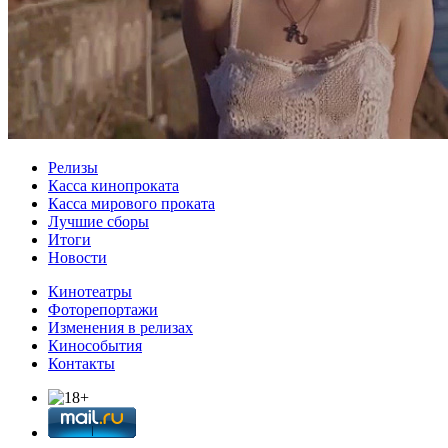
Релизы
Касса кинопроката
Касса мирового проката
Лучшие сборы
Итоги
Новости
Кинотеатры
Фоторепортажи
Изменения в релизах
Кинособытия
Контакты