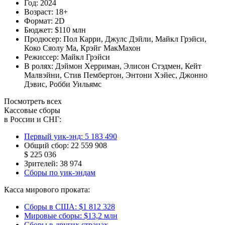
Год:
2024
Возраст:
18+
Формат:
2D
Бюджет:
$110 млн
Продюсер:
Пол Карри
,
Джулс Дэйли
,
Майкл Грэйси
,
Коко Сяолу Ма
,
Крэйг МакМахон
Режиссер:
Майкл Грэйси
В ролях:
Дэймон Херриман
,
Элисон Стэдмен
,
Кейт
Малвэйни
,
Стив Пембертон
,
Энтони Хэйес
,
Джонно
Дэвис
,
Робби Уильямс
Посмотреть всех
Кассовые сборы
в России и СНГ:
Первый уик-энд:
5 183 490
Общий сбор:
22 559 908
$ 225 036
Зрителей:
38 974
Сборы по уик-эндам
Касса мирового проката:
Сборы в США:
$1 812 328
Мировые сборы:
$13,2 млн
Сборы в других странах