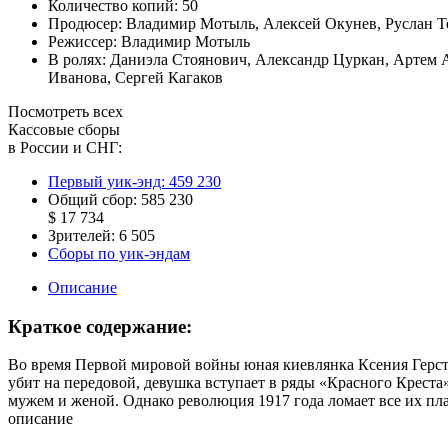
Количество копий:
50
Продюсер:
Владимир Мотыль
,
Алексей Окунев
,
Руслан Т
Режиссер:
Владимир Мотыль
В ролях:
Даниэла Стоянович
,
Александр Цуркан
,
Артем 
Иванова
,
Сергей Кагаков
Посмотреть всех
Кассовые сборы
в России и СНГ:
Первый уик-энд:
459 230
Общий сбор:
585 230
$ 17 734
Зрителей:
6 505
Сборы по уик-эндам
Описание
Краткое содержание:
Во время Первой мировой войны юная киевлянка Ксения Герстел
убит на передовой, девушка вступает в ряды «Красного Креста» 
мужем и женой. Однако революция 1917 года ломает все их п
описание