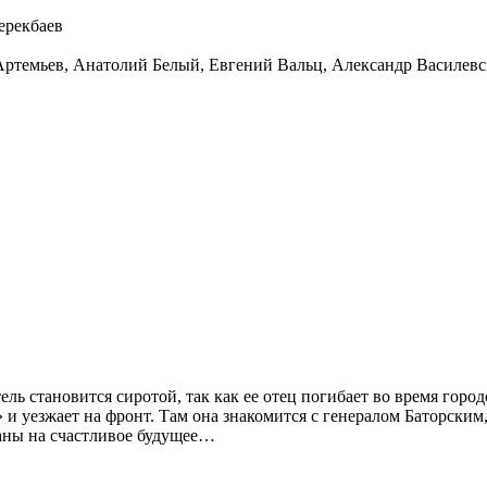
ерекбаев
Артемьев
,
Анатолий Белый
,
Евгений Вальц
,
Александр Василев
ь становится сиротой, так как ее отец погибает во время город
и уезжает на фронт. Там она знакомится с генералом Баторским, 
ланы на счастливое будущее…