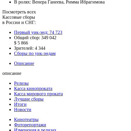
В ролях:
Венера Ганеева
,
Римма Ибрагимова
Посмотреть всех
Кассовые сборы
в России и СНГ:
Первый уик-энд:
74 723
Общий сбор:
349 042
$ 5 866
Зрителей:
4 344
Сборы по уик-эндам
Описание
описание
Релизы
Касса кинопроката
Касса мирового проката
Лучшие сборы
Итоги
Новости
Кинотеатры
Фоторепортажи
Изменения в релизах