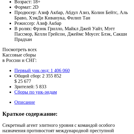
Возраст:
18+
Формат:
2D
Продюсер:
Азиф Акбар
,
Абдул Азиз
,
Колин Бейтс
,
Аль
Браво
,
ХэмДи Киванука
,
Филип Тан
Режиссер:
Азиф Акбар
В ролях:
Фрэнк Грилло
,
Майкл Джей Уайт
,
Мэтт
Пассмор
,
Келли Грейсон
,
Джеймс Моусес Блэк
,
Сакши
Прадхан
Посмотреть всех
Кассовые сборы
в России и СНГ:
Первый уик-энд:
1 406 060
Общий сбор:
2 355 852
$ 25 677
Зрителей:
5 833
Сборы по уик-эндам
Описание
Краткое содержание:
Секретный агент элитного уровня с командой особого
назначения противостоят международной преступной