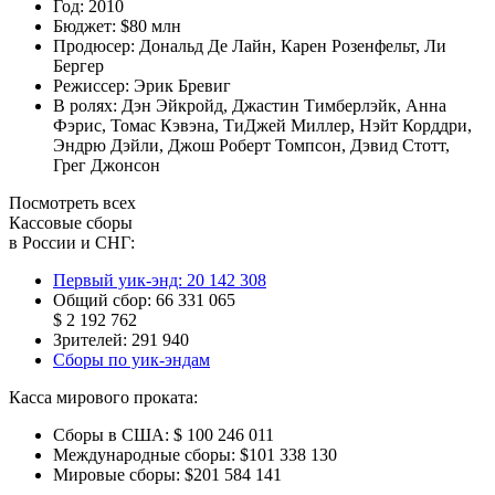
Год:
2010
Бюджет:
$80 млн
Продюсер:
Дональд Де Лайн
,
Карен Розенфельт
,
Ли
Бергер
Режиссер:
Эрик Бревиг
В ролях:
Дэн Эйкройд
,
Джастин Тимберлэйк
,
Анна
Фэрис
,
Томас Кэвэна
,
ТиДжей Миллер
,
Нэйт Корддри
,
Эндрю Дэйли
,
Джош Роберт Томпсон
,
Дэвид Стотт
,
Грег Джонсон
Посмотреть всех
Кассовые сборы
в России и СНГ:
Первый уик-энд:
20 142 308
Общий сбор:
66 331 065
$ 2 192 762
Зрителей:
291 940
Сборы по уик-эндам
Касса мирового проката:
Сборы в США:
$ 100 246 011
Международные сборы:
$101 338 130
Мировые сборы:
$201 584 141