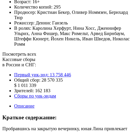
Возраст:
16+
Количество копий:
295
Продюсер:
Кристиан Бекер
,
Оливер Номмзен
,
Бернхард
Тюр
Режиссер:
Деннис Ганзель
В ролях:
Каролина Херфурт
,
Нина Хосс
,
Дженнифер
Ульрих
,
Анна Фишер
,
Макс Римельт
,
Арвед Бирнбаум
,
Штеффи Кюнерт
,
Йохен Никель
,
Иван Шведов
,
Николас
Ромм
Посмотреть всех
Кассовые сборы
в России и СНГ:
Первый уик-энд:
13 758 446
Общий сбор:
28 570 335
$ 1 011 339
Зрителей:
162 183
Сборы по уик-эндам
Описание
Краткое содержание:
Пробравшись на закрытую вечеринку, юная Лина привлекает