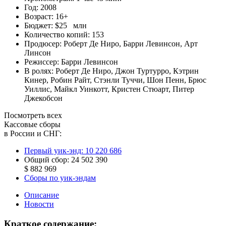
Год:
2008
Возраст:
16+
Бюджет:
$25 млн
Количество копий:
153
Продюсер:
Роберт Де Ниро
,
Барри Левинсон
,
Арт
Линсон
Режиссер:
Барри Левинсон
В ролях:
Роберт Де Ниро
,
Джон Туртурро
,
Кэтрин
Кинер
,
Робин Райт
,
Стэнли Туччи
,
Шон Пенн
,
Брюс
Уиллис
,
Майкл Уинкотт
,
Кристен Стюарт
,
Питер
Джекобсон
Посмотреть всех
Кассовые сборы
в России и СНГ:
Первый уик-энд:
10 220 686
Общий сбор:
24 502 390
$ 882 969
Сборы по уик-эндам
Описание
Новости
Краткое содержание: