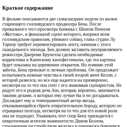
Краткое содержание
В фильме описываются две сумасшедшие недели из жизни
стареющего голливудского продюсера Бена. После
провального тест-просмотра боевика с Шоном Пенном
«Жестоко», в финальной сцене которого, вопреки всем
голливудским правилам, убивают собаку, глава студии Лу
Тарноу требует перемонтировать ленту, начиная с этого
скандального эпизода. Бен должен заставить неуправляемого
режиссера Джереми Брунелла сделать необходимые
коррективы к Каннскому кинофестивалю, где эта картина
будет показана на церемонии открытия. Но помимо этой
заботы, Бена тревожат и личные проблемы. Он продолжает
испытывать нежные чувства к своей второй жене Келли, с
которой развелся, но все еще надеется на примирение,
несмотря на то что она спит с его знакомым сценаристом. Не
радует его и родная дочь Зои, которая, вероятно, занимается
такими делами, о которых ему лучше бы и не догадываться.
Досаждает ему и темпераментный актер-звезда,
отказывающийся сбрить отвратительную бороду, которую он
отращивал полгода, несмотря на то что для его новой роли
она не подходит. Улаживать этот спор Бену приходится с
невротичным агентом знаменитости Диком Беллом,
страдающим расстройством желудка и панически боящимся