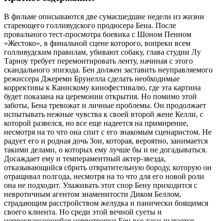
В фильме описываются две сумасшедшие недели из жизни
стареющего голливудского продюсера Бена. После
провального тест-просмотра боевика с Шоном Пенном
«Жестоко», в финальной сцене которого, вопреки всем
голливудским правилам, убивают собаку, глава студии Лу
Тарноу требует перемонтировать ленту, начиная с этого
скандального эпизода. Бен должен заставить неуправляемого
режиссера Джереми Брунелла сделать необходимые
коррективы к Каннскому кинофестивалю, где эта картина
будет показана на церемонии открытия. Но помимо этой
заботы, Бена тревожат и личные проблемы. Он продолжает
испытывать нежные чувства к своей второй жене Келли, с
которой развелся, но все еще надеется на примирение,
несмотря на то что она спит с его знакомым сценаристом. Не
радует его и родная дочь Зои, которая, вероятно, занимается
такими делами, о которых ему лучше бы и не догадываться.
Досаждает ему и темпераментный актер-звезда,
отказывающийся сбрить отвратительную бороду, которую он
отращивал полгода, несмотря на то что для его новой роли
она не подходит. Улаживать этот спор Бену приходится с
невротичным агентом знаменитости Диком Беллом,
страдающим расстройством желудка и панически боящимся
своего клиента. Но среди этой вечной суеты и
непрекращающейся нервотрепки Бен все-таки пытается