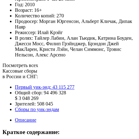
Год:
2010
Возраст:
16+
Количество копий:
270
Продюсер:
Морган Юргенсон
,
Альберт Кличак
,
Дипак
Наяр
Режиссер:
Илай Крэйг
В ролях:
Тайлер Лабин
,
Алан Тьюдик
,
Катрина Боуден
,
Джесси Мосс
,
Филип Грэйнджер
,
Брэндон Джей
МакЛарен
,
Кристи Лэйн
,
Челан Симмонс
,
Трэвис
Нельсон
,
Алекс Арсено
Посмотреть всех
Кассовые сборы
в России и СНГ:
Первый уик-энд:
43 115 277
Общий сбор:
94 496 328
$ 3 048 269
Зрителей:
508 045
Сборы по уик-эндам
Описание
Краткое содержание: