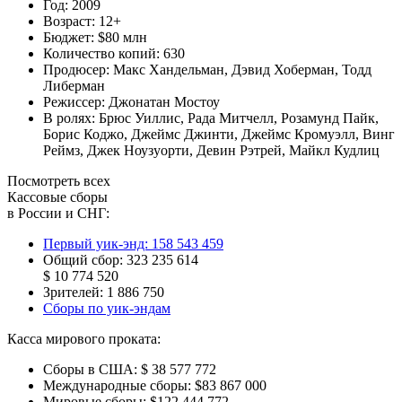
Год:
2009
Возраст:
12+
Бюджет:
$80 млн
Количество копий:
630
Продюсер:
Макс Хандельман
,
Дэвид Хоберман
,
Тодд
Либерман
Режиссер:
Джонатан Мостоу
В ролях:
Брюс Уиллис
,
Рада Митчелл
,
Розамунд Пайк
,
Борис Коджо
,
Джеймс Джинти
,
Джеймс Кромуэлл
,
Винг
Реймз
,
Джек Ноузуорти
,
Девин Рэтрей
,
Майкл Кудлиц
Посмотреть всех
Кассовые сборы
в России и СНГ:
Первый уик-энд:
158 543 459
Общий сбор:
323 235 614
$ 10 774 520
Зрителей:
1 886 750
Сборы по уик-эндам
Касса мирового проката:
Сборы в США:
$ 38 577 772
Международные сборы:
$83 867 000
Мировые сборы:
$122 444 772