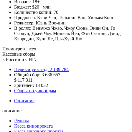
Возраст:
18+
Бюджет:
$20 млн
Количество копий:
70
Продюсер:
Кэри Чэн
,
Тяньюнь Ван
,
Уильям Конг
Режиссер:
Юэнь Воо-пин
В ролях:
Вэньчжо Чжао
,
Чжоу Сюнь
,
Энди Он
,
Го
Сяодун
,
Джей Чоу
,
Мишель Йео
,
Фэн Сяоган
,
Дэвид
Кэрредин
,
Кунг Ле
,
Цзя-Хуэй Лю
Посмотреть всех
Кассовые сборы
в России и СНГ:
Первый уик-энд:
2 139 784
Общий сбор:
3 636 653
$ 117 311
Зрителей:
18 032
Сборы по уик-эндам
Описание
описание
Релизы
Касса кинопроката
Касса мирового проката