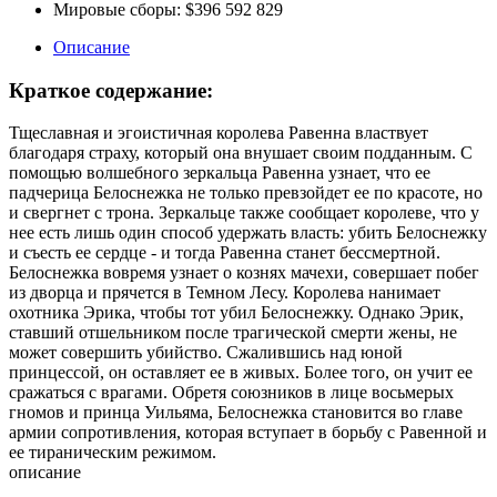
Мировые сборы:
$396 592 829
Описание
Краткое содержание:
Тщеславная и эгоистичная королева Равенна властвует
благодаря страху, который она внушает своим подданным. С
помощью волшебного зеркальца Равенна узнает, что ее
падчерица Белоснежка не только превзойдет ее по красоте, но
и свергнет с трона. Зеркальце также сообщает королеве, что у
нее есть лишь один способ удержать власть: убить Белоснежку
и съесть ее сердце - и тогда Равенна станет бессмертной.
Белоснежка вовремя узнает о кознях мачехи, совершает побег
из дворца и прячется в Темном Лесу. Королева нанимает
охотника Эрика, чтобы тот убил Белоснежку. Однако Эрик,
ставший отшельником после трагической смерти жены, не
может совершить убийство. Сжалившись над юной
принцессой, он оставляет ее в живых. Более того, он учит ее
сражаться с врагами. Обретя союзников в лице восьмерых
гномов и принца Уильяма, Белоснежка становится во главе
армии сопротивления, которая вступает в борьбу с Равенной и
ее тираническим режимом.
описание