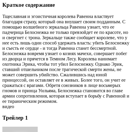
Краткое содержание
Тщеславная и эгоистичная королева Равенна властвует
благодаря страху, который она внушает своим подданным. С
помощью волшебного зеркальца Равенна узнает, что ее
падчерица Белоснежка не только превзойдет ее по красоте, но
и свергнет с трона. Зеркальце также сообщает королеве, что у
нее есть лишь один способ удержать власть: убить Белоснежку
и съесть ее сердце - и тогда Равенна станет бессмертной.
Белоснежка вовремя узнает о кознях мачехи, совершает побег
из дворца и прячется в Темном Лесу. Королева нанимает
охотника Эрика, чтобы тот убил Белоснежку. Однако Эрик,
ставший отшельником после трагической смерти жены, не
может совершить убийство. Сжалившись над юной
принцессой, он оставляет ее в живых. Более того, он учит ее
сражаться с врагами. Обретя союзников в лице восьмерых
гномов и принца Уильяма, Белоснежка становится во главе
армии сопротивления, которая вступает в борьбу с Равенной и
ее тираническим режимом.
видео
Трейлер 1