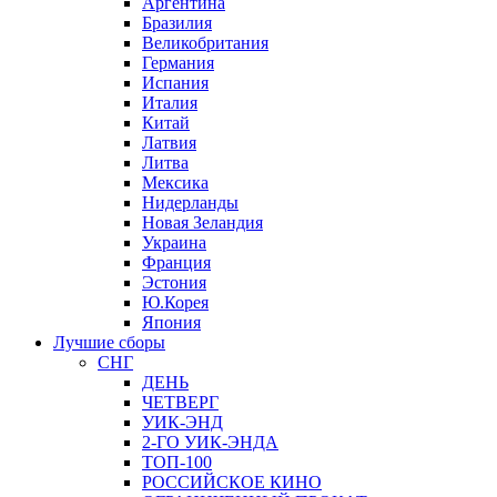
Аргентина
Бразилия
Великобритания
Германия
Испания
Италия
Китай
Латвия
Литва
Мексика
Нидерланды
Новая Зеландия
Украина
Франция
Эстония
Ю.Корея
Япония
Лучшие сборы
СНГ
ДЕНЬ
ЧЕТВЕРГ
УИК-ЭНД
2-ГО УИК-ЭНДА
ТОП-100
РОССИЙСКОЕ КИНО