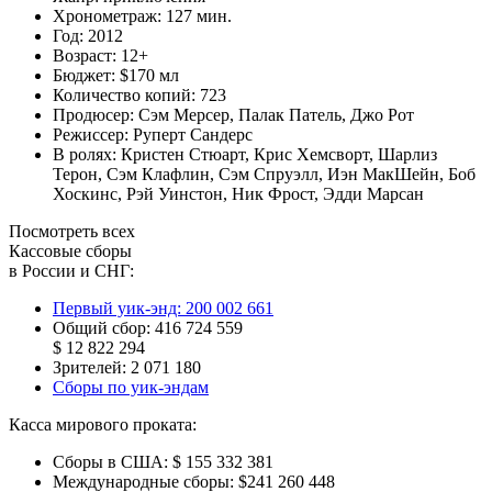
Хронометраж:
127 мин.
Год:
2012
Возраст:
12+
Бюджет:
$170 мл
Количество копий:
723
Продюсер:
Сэм Мерсер
,
Палак Патель
,
Джо Рот
Режиссер:
Руперт Сандерс
В ролях:
Кристен Стюарт
,
Крис Хемсворт
,
Шарлиз
Терон
,
Сэм Клафлин
,
Сэм Спруэлл
,
Иэн МакШейн
,
Боб
Хоскинс
,
Рэй Уинстон
,
Ник Фрост
,
Эдди Марсан
Посмотреть всех
Кассовые сборы
в России и СНГ:
Первый уик-энд:
200 002 661
Общий сбор:
416 724 559
$ 12 822 294
Зрителей:
2 071 180
Сборы по уик-эндам
Касса мирового проката:
Сборы в США:
$ 155 332 381
Международные сборы:
$241 260 448