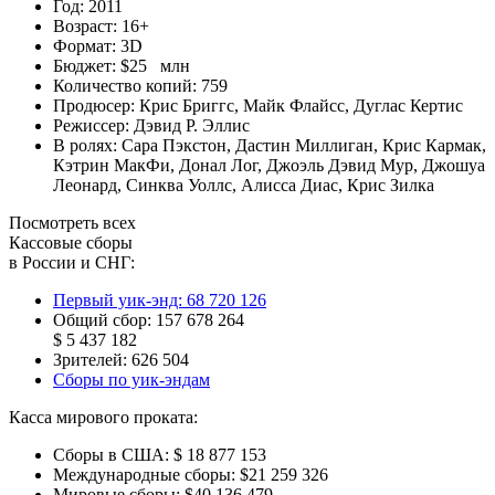
Год:
2011
Возраст:
16+
Формат:
3D
Бюджет:
$25 млн
Количество копий:
759
Продюсер:
Крис Бриггс
,
Майк Флайсс
,
Дуглас Кертис
Режиссер:
Дэвид Р. Эллис
В ролях:
Сара Пэкстон
,
Дастин Миллиган
,
Крис Кармак
,
Кэтрин МакФи
,
Донал Лог
,
Джоэль Дэвид Мур
,
Джошуа
Леонард
,
Синква Уоллс
,
Алисса Диас
,
Крис Зилка
Посмотреть всех
Кассовые сборы
в России и СНГ:
Первый уик-энд:
68 720 126
Общий сбор:
157 678 264
$ 5 437 182
Зрителей:
626 504
Сборы по уик-эндам
Касса мирового проката:
Сборы в США:
$ 18 877 153
Международные сборы:
$21 259 326
Мировые сборы:
$40 136 479