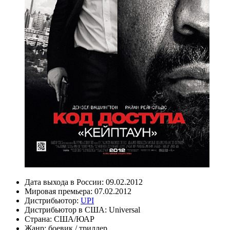
Дата выхода в России:
09.02.2012
Мировая премьера:
07.02.2012
Дистрибьютор:
UPI
Дистрибьютор в США:
Universal
Страна:
США/ЮАР
Жанр:
боевик
/
триллер