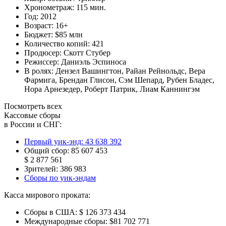
Хронометраж:
115 мин.
Год:
2012
Возраст:
16+
Бюджет:
$85 млн
Количество копий:
421
Продюсер:
Скотт Стубер
Режиссер:
Даниэль Эспиноса
В ролях:
Дензел Вашингтон
,
Райан Рейнольдс
,
Вера
Фармига
,
Брендан Глисон
,
Сэм Шепард
,
Рубен Бладес
,
Нора Арнезедер
,
Роберт Патрик
,
Лиам Каннингэм
Посмотреть всех
Кассовые сборы
в России и СНГ:
Первый уик-энд:
43 638 392
Общий сбор:
85 607 453
$ 2 877 561
Зрителей:
386 983
Сборы по уик-эндам
Касса мирового проката:
Сборы в США:
$ 126 373 434
Международные сборы:
$81 702 771