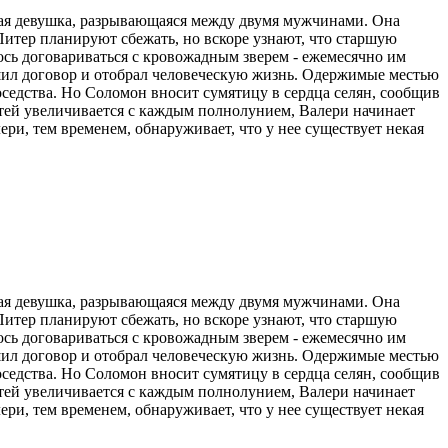
одая девушка, разрывающаяся между двумя мужчинами. Она
 Питер планируют сбежать, но вскоре узнают, что старшую
ось договариваться с кровожадным зверем - ежемесячно им
ушил договор и отобрал человеческую жизнь. Одержимые местью
оседства. Но Соломон вносит сумятицу в сердца селян, сообщив
ртей увеличивается с каждым полнолунием, Валери начинает
ери, тем временем, обнаруживает, что у нее существует некая
одая девушка, разрывающаяся между двумя мужчинами. Она
 Питер планируют сбежать, но вскоре узнают, что старшую
ось договариваться с кровожадным зверем - ежемесячно им
ушил договор и отобрал человеческую жизнь. Одержимые местью
оседства. Но Соломон вносит сумятицу в сердца селян, сообщив
ртей увеличивается с каждым полнолунием, Валери начинает
ери, тем временем, обнаруживает, что у нее существует некая