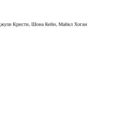
жули Кристи
,
Шона Кейн
,
Майкл Хоган