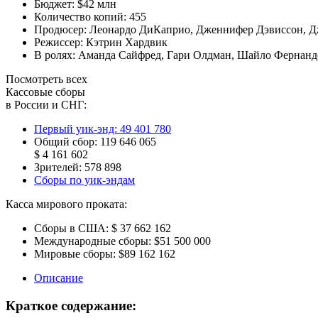
Бюджет:
$42 млн
Количество копий:
455
Продюсер:
Леонардо ДиКаприо
,
Дженнифер Дэвиссон
,
Д
Режиссер:
Кэтрин Хардвик
В ролях:
Аманда Сайфред
,
Гари Олдман
,
Шайло Фернанд
Посмотреть всех
Кассовые сборы
в России и СНГ:
Первый уик-энд:
49 401 780
Общий сбор:
119 646 065
$ 4 161 602
Зрителей:
578 898
Сборы по уик-эндам
Касса мирового проката:
Сборы в США:
$ 37 662 162
Международные сборы:
$51 500 000
Мировые сборы:
$89 162 162
Описание
Краткое содержание: