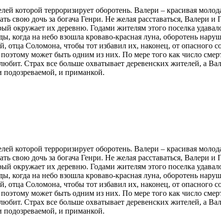
телей которой терроризирует оборотень. Валери – красивая мол
ать свою дочь за богача Генри. Не желая расставаться, Валери и
рый окружает их деревню. Годами жителям этого поселка удавал
ды, когда на небо взошла кроваво-красная луна, оборотень нар
 отца Соломона, чтобы тот избавил их, наконец, от опасного с
 поэтому может быть одним из них. По мере того как число сме
 любит. Страх все больше охватывает деревенских жителей, а Вал
и подозреваемой, и приманкой.
телей которой терроризирует оборотень. Валери – красивая мол
ать свою дочь за богача Генри. Не желая расставаться, Валери и
рый окружает их деревню. Годами жителям этого поселка удавал
ды, когда на небо взошла кроваво-красная луна, оборотень нар
 отца Соломона, чтобы тот избавил их, наконец, от опасного с
 поэтому может быть одним из них. По мере того как число сме
 любит. Страх все больше охватывает деревенских жителей, а Вал
и подозреваемой, и приманкой.