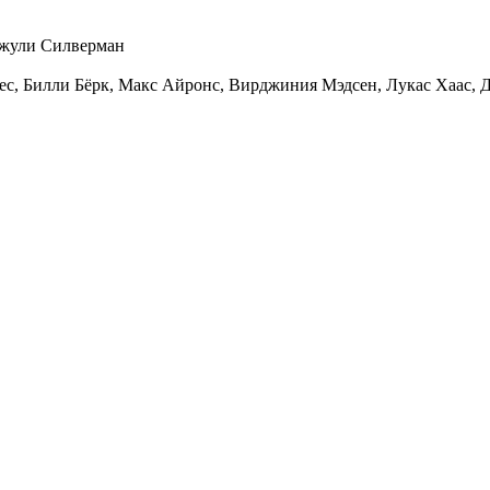
жули Силверман
ес
,
Билли Бёрк
,
Макс Айронс
,
Вирджиния Мэдсен
,
Лукас Хаас
,
Д