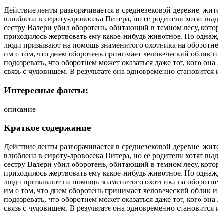
Действие ленты разворачивается в средневековой деревне, жи
влюблена в сироту-дровосека Питера, но ее родители хотят выд
сестру Валери убил оборотень, обитающий в темном лесу, кото
приходилось жертвовать ему какое-нибудь животное. Но однаж
люди призывают на помощь знаменитого охотника на оборотней,
им о том, что днем оборотень принимает человеческий облик и
подозревать, что оборотнем может оказаться даже тот, кого она
связь с чудовищем. В результате она одновременно становится 
Интересные факты:
описание
Краткое содержание
Действие ленты разворачивается в средневековой деревне, жи
влюблена в сироту-дровосека Питера, но ее родители хотят выд
сестру Валери убил оборотень, обитающий в темном лесу, кото
приходилось жертвовать ему какое-нибудь животное. Но однаж
люди призывают на помощь знаменитого охотника на оборотней,
им о том, что днем оборотень принимает человеческий облик и
подозревать, что оборотнем может оказаться даже тот, кого она
связь с чудовищем. В результате она одновременно становится 