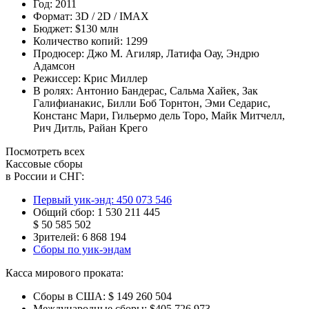
Год:
2011
Формат:
3D / 2D / IMAX
Бюджет:
$130 млн
Количество копий:
1299
Продюсер:
Джо М. Агиляр
,
Латифа Оау
,
Эндрю
Адамсон
Режиссер:
Крис Миллер
В ролях:
Антонио Бандерас
,
Сальма Хайек
,
Зак
Галифианакис
,
Билли Боб Торнтон
,
Эми Седарис
,
Констанс Мари
,
Гильермо дель Торо
,
Майк Митчелл
,
Рич Дитль
,
Райан Крего
Посмотреть всех
Кассовые сборы
в России и СНГ:
Первый уик-энд:
450 073 546
Общий сбор:
1 530 211 445
$ 50 585 502
Зрителей:
6 868 194
Сборы по уик-эндам
Касса мирового проката:
Сборы в США:
$ 149 260 504
Международные сборы:
$405 726 973