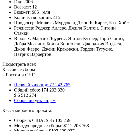
Год:
2006
Возраст:
12+
Бюджет:
$85 млн
Количество копий:
415
Продюсер:
Мишель Мурдокка
,
Джон Б. Карлс
,
Базз Хэйс
Режиссер:
Роджер Аллерс
,
Джилл Калтон
,
Энтони
Стакки
В ролях:
Мартин Лоуренс
,
Эштон Кутчер
,
Гэри Синиз
,
Дебра Мессинг
,
Билли Коннолли
,
Джорджия Энджел
,
Джон Фавро
,
Джейн Краковски
,
Гордон Тутусис
,
Патрик Варбертон
Посмотреть всех
Кассовые сборы
в России и СНГ:
Первый уик-энд:
77 242 765
Общий сбор:
174 203 330
$ 6 512 274
Сборы по уик-эндам
Касса мирового проката:
Сборы в США:
$ 85 105 259
Международные сборы:
$112 203 768
Мировые сборы:
$197 309 027