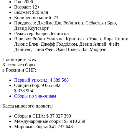
Год:
2006
Возраст:
12+
Бюджет:
$20 млн
Количество копий:
73
Продюсер:
Джеймс Дж. Робинсон
,
Себастьян Брю
,
Дэвид Коутсворт
Режиссер:
Барри Левинсон
В ролях:
Робин Уильямс
,
Кристофер Уокен
,
Лора Линни
,
Льюис Блэк
,
Джефф Голдблюм
,
Дэвид Алпей
,
Фэйт
Дэниелс
,
Тина Фей
,
Эми Полер
,
Даг Мюррэй
Посмотреть всех
Кассовые сборы
в России и СНГ:
Первый уик-энд:
4 389 568
Общий сбор:
9 065 682
$ 338 904
Сборы по уик-эндам
Касса мирового проката:
Сборы в США:
$ 37 327 390
Международные сборы:
$3 910 258
Мировые сборы:
$41 237 648