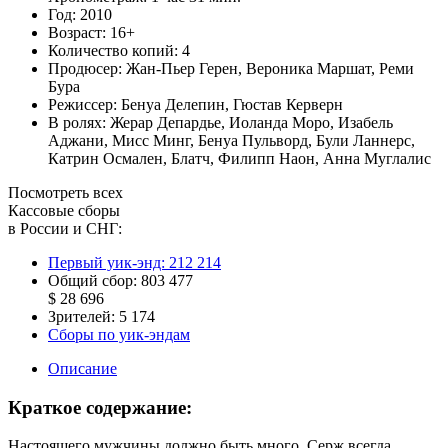
Год:
2010
Возраст:
16+
Количество копий:
4
Продюсер:
Жан-Пьер Герен
,
Вероника Маршат
,
Реми
Бура
Режиссер:
Бенуа Делепин
,
Гюстав Керверн
В ролях:
Жерар Депардье
,
Иоланда Моро
,
Изабель
Аджани
,
Мисс Минг
,
Бенуа Пульворд
,
Були Ланнерс
,
Катрин Осмален
,
Блатч
,
Филипп Наон
,
Анна Муглалис
Посмотреть всех
Кассовые сборы
в России и СНГ:
Первый уик-энд:
212 214
Общий сбор:
803 477
$ 28 696
Зрителей:
5 174
Сборы по уик-эндам
Описание
Краткое содержание:
Настоящего мужчины должно быть много. Серж всегда