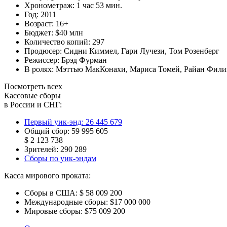
Хронометраж:
1 час 53 мин.
Год:
2011
Возраст:
16+
Бюджет:
$40 млн
Количество копий:
297
Продюсер:
Сидни Киммел
,
Гари Лучези
,
Том Розенберг
Режиссер:
Брэд Фурман
В ролях:
Мэттью МакКонахи
,
Мариса Томей
,
Райан Фили
Посмотреть всех
Кассовые сборы
в России и СНГ:
Первый уик-энд:
26 445 679
Общий сбор:
59 995 605
$ 2 123 738
Зрителей:
290 289
Сборы по уик-эндам
Касса мирового проката:
Сборы в США:
$ 58 009 200
Международные сборы:
$17 000 000
Мировые сборы:
$75 009 200