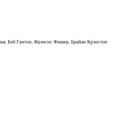
нья
,
Боб Гантон
,
Фрэнсис Фишер
,
Брайан Крэнстон