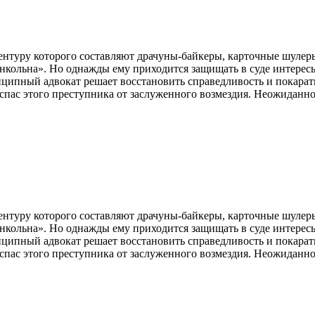
нтуру которого составляют драчуны-байкеры, карточные шулеры
инкольна». Но однажды ему приходится защищать в суде интерес
нципный адвокат решает восстановить справедливость и покарат
 спас этого преступника от заслуженного возмездия. Неожиданно
нтуру которого составляют драчуны-байкеры, карточные шулеры
инкольна». Но однажды ему приходится защищать в суде интерес
нципный адвокат решает восстановить справедливость и покарат
 спас этого преступника от заслуженного возмездия. Неожиданно