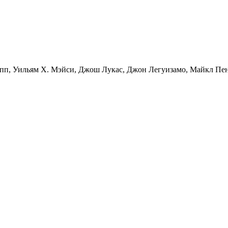
пп
,
Уильям Х. Мэйси
,
Джош Лукас
,
Джон Легуизамо
,
Майкл Пе