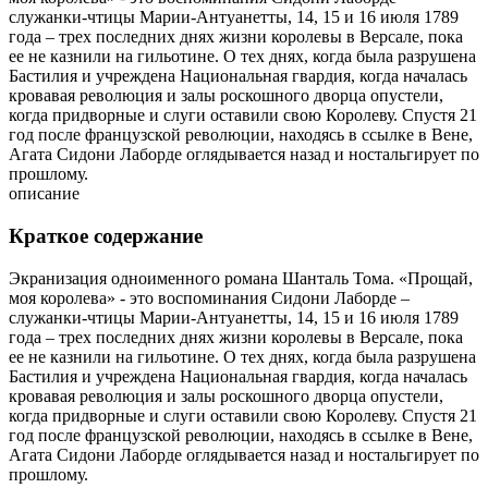
служанки-чтицы Марии-Антуанетты, 14, 15 и 16 июля 1789
года – трех последних днях жизни королевы в Версале, пока
ее не казнили на гильотине. О тех днях, когда была разрушена
Бастилия и учреждена Национальная гвардия, когда началась
кровавая революция и залы роскошного дворца опустели,
когда придворные и слуги оставили свою Королеву. Спустя 21
год после французской революции, находясь в ссылке в Вене,
Агата Сидони Лаборде оглядывается назад и ностальгирует по
прошлому.
описание
Краткое содержание
Экранизация одноименного романа Шанталь Тома. «Прощай,
моя королева» - это воспоминания Сидони Лаборде –
служанки-чтицы Марии-Антуанетты, 14, 15 и 16 июля 1789
года – трех последних днях жизни королевы в Версале, пока
ее не казнили на гильотине. О тех днях, когда была разрушена
Бастилия и учреждена Национальная гвардия, когда началась
кровавая революция и залы роскошного дворца опустели,
когда придворные и слуги оставили свою Королеву. Спустя 21
год после французской революции, находясь в ссылке в Вене,
Агата Сидони Лаборде оглядывается назад и ностальгирует по
прошлому.