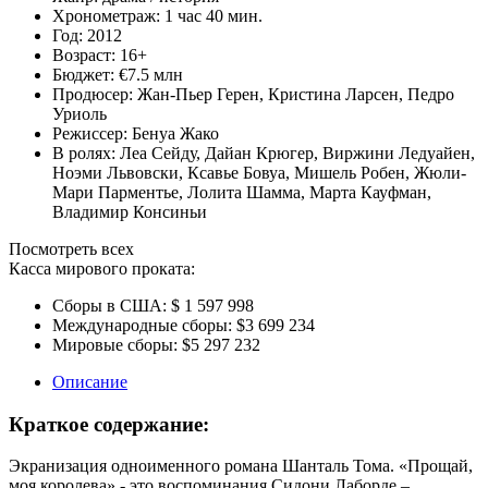
Хронометраж:
1 час 40 мин.
Год:
2012
Возраст:
16+
Бюджет:
€7.5 млн
Продюсер:
Жан-Пьер Герен
,
Кристина Ларсен
,
Педро
Уриоль
Режиссер:
Бенуа Жако
В ролях:
Леа Сейду
,
Дайан Крюгер
,
Виржини Ледуайен
,
Ноэми Львовски
,
Ксавье Бовуа
,
Мишель Робен
,
Жюли-
Мари Парментье
,
Лолита Шамма
,
Марта Кауфман
,
Владимир Консиньи
Посмотреть всех
Касса мирового проката:
Сборы в США:
$ 1 597 998
Международные сборы:
$3 699 234
Мировые сборы:
$5 297 232
Описание
Краткое содержание:
Экранизация одноименного романа Шанталь Тома. «Прощай,
моя королева» - это воспоминания Сидони Лаборде –