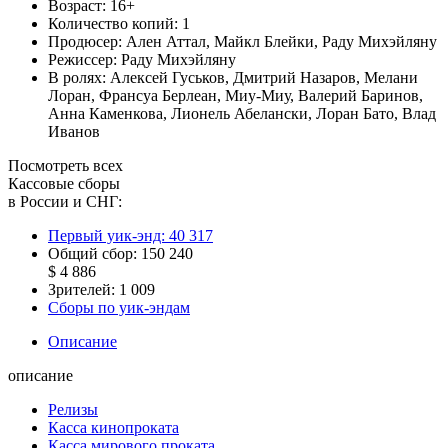
Возраст:
16+
Количество копий:
1
Продюсер:
Ален Аттал
,
Майкл Блейки
,
Раду Михэйляну
Режиссер:
Раду Михэйляну
В ролях:
Алексей Гуськов
,
Дмитрий Назаров
,
Мелани
Лоран
,
Франсуа Берлеан
,
Миу-Миу
,
Валерий Баринов
,
Анна Каменкова
,
Лионель Абелански
,
Лоран Бато
,
Влад
Иванов
Посмотреть всех
Кассовые сборы
в России и СНГ:
Первый уик-энд:
40 317
Общий сбор:
150 240
$ 4 886
Зрителей:
1 009
Сборы по уик-эндам
Описание
описание
Релизы
Касса кинопроката
Касса мирового проката