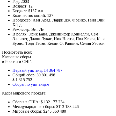
Год:
2003
Возраст:
12+
Бюджет:
$137 млн
Количество копий:
127
Продюсер:
Ави Арад
,
Ларри Дж. Франко
,
Гейл Энн
Хёрд
Режиссер:
Энг Ли
В ролях:
Эрик Бана
,
Дженнифер Коннелли
,
Сэм
Эллиотт
,
Джош Лукас
,
Ник Нолти
,
Пол Керси
,
Кара
Буоно
,
Тодд Тэсэн
,
Кевин О. Ранкин
,
Селия Уэстон
Посмотреть всех
Кассовые сборы
в России и СНГ:
Первый уик-энд:
14 364 787
Общий сбор:
39 801 498
$ 1 315 752
Сборы по уик-эндам
Касса мирового проката:
Сборы в США:
$ 132 177 234
Международные сборы:
$113 183 246
Мировые сборы:
$245 360 480