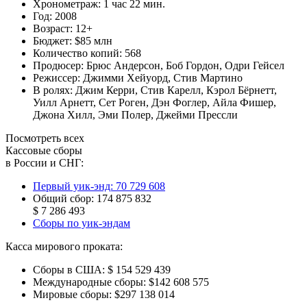
Хронометраж:
1 час 22 мин.
Год:
2008
Возраст:
12+
Бюджет:
$85 млн
Количество копий:
568
Продюсер:
Брюс Андерсон
,
Боб Гордон
,
Одри Гейсел
Режиссер:
Джимми Хейуорд
,
Стив Мартино
В ролях:
Джим Керри
,
Стив Карелл
,
Кэрол Бёрнетт
,
Уилл Арнетт
,
Сет Роген
,
Дэн Фоглер
,
Айла Фишер
,
Джона Хилл
,
Эми Полер
,
Джейми Прессли
Посмотреть всех
Кассовые сборы
в России и СНГ:
Первый уик-энд:
70 729 608
Общий сбор:
174 875 832
$ 7 286 493
Сборы по уик-эндам
Касса мирового проката:
Сборы в США:
$ 154 529 439
Международные сборы:
$142 608 575
Мировые сборы:
$297 138 014