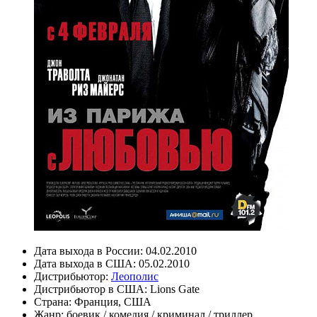
Дата выхода в России:
04.02.2010
Дата выхода в США:
05.02.2010
Дистрибьютор:
Леополис
Дистрибьютор в США:
Lions Gate
Страна:
Франция, США
Жанр:
боевик
/
комедия
/
криминал
/
триллер