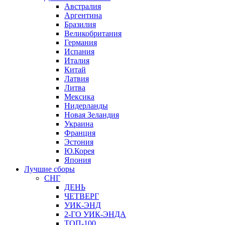
Австралия
Аргентина
Бразилия
Великобритания
Германия
Испания
Италия
Китай
Латвия
Литва
Мексика
Нидерланды
Новая Зеландия
Украина
Франция
Эстония
Ю.Корея
Япония
Лучшие сборы
СНГ
ДЕНЬ
ЧЕТВЕРГ
УИК-ЭНД
2-ГО УИК-ЭНДА
ТОП-100