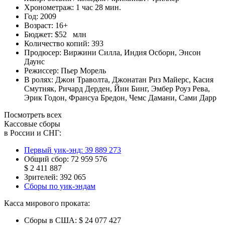
Хронометраж:
1 час 28 мин.
Год:
2009
Возраст:
16+
Бюджет:
$52 млн
Количество копий:
393
Продюсер:
Виржини Силла
,
Индия Осборн
,
Энсон
Даунс
Режиссер:
Пьер Морель
В ролях:
Джон Траволта
,
Джонатан Риз Майерс
,
Касия
Смутняк
,
Ричард Дерден
,
Йин Бинг
,
Эмбер Роуз Рева
,
Эрик Годон
,
Франсуа Бредон
,
Чемс Дамани
,
Сами Дарр
Посмотреть всех
Кассовые сборы
в России и СНГ:
Первый уик-энд:
39 889 273
Общий сбор:
72 959 576
$ 2 411 887
Зрителей:
392 065
Сборы по уик-эндам
Касса мирового проката:
Сборы в США:
$ 24 077 427