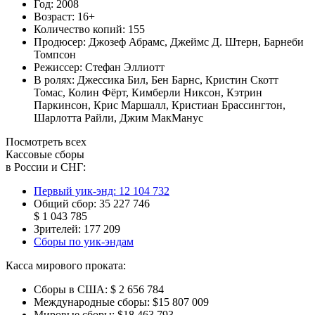
Год:
2008
Возраст:
16+
Количество копий:
155
Продюсер:
Джозеф Абрамс
,
Джеймс Д. Штерн
,
Барнеби
Томпсон
Режиссер:
Стефан Эллиотт
В ролях:
Джессика Бил
,
Бен Барнс
,
Кристин Скотт
Томас
,
Колин Фёрт
,
Кимберли Никсон
,
Кэтрин
Паркинсон
,
Крис Маршалл
,
Кристиан Брассингтон
,
Шарлотта Райли
,
Джим МакМанус
Посмотреть всех
Кассовые сборы
в России и СНГ:
Первый уик-энд:
12 104 732
Общий сбор:
35 227 746
$ 1 043 785
Зрителей:
177 209
Сборы по уик-эндам
Касса мирового проката:
Сборы в США:
$ 2 656 784
Международные сборы:
$15 807 009
Мировые сборы:
$18 463 793