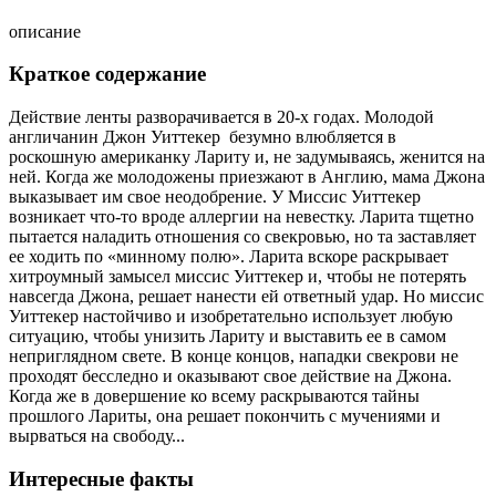
описание
Краткое содержание
Действие ленты разворачивается в 20-х годах. Молодой
англичанин Джон Уиттекер безумно влюбляется в
роскошную американку Лариту и, не задумываясь, женится на
ней. Когда же молодожены приезжают в Англию, мама Джона
выказывает им свое неодобрение. У Миссис Уиттекер
возникает что-то вроде аллергии на невестку. Ларита тщетно
пытается наладить отношения со свекровью, но та заставляет
ее ходить по «минному полю». Ларита вскоре раскрывает
хитроумный замысел миссис Уиттекер и, чтобы не потерять
навсегда Джона, решает нанести ей ответный удар. Но миссис
Уиттекер настойчиво и изобретательно использует любую
ситуацию, чтобы унизить Лариту и выставить ее в самом
неприглядном свете. В конце концов, нападки свекрови не
проходят бесследно и оказывают свое действие на Джона.
Когда же в довершение ко всему раскрываются тайны
прошлого Лариты, она решает покончить с мучениями и
вырваться на свободу...
Интересные факты