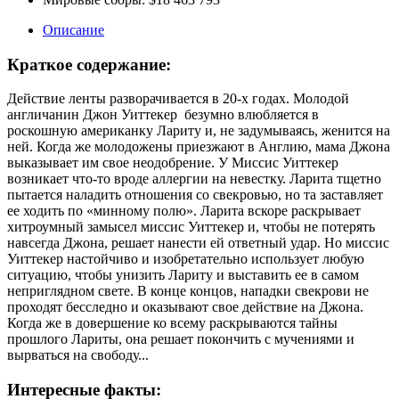
Описание
Краткое содержание:
Действие ленты разворачивается в 20-х годах. Молодой
англичанин Джон Уиттекер безумно влюбляется в
роскошную американку Лариту и, не задумываясь, женится на
ней. Когда же молодожены приезжают в Англию, мама Джона
выказывает им свое неодобрение. У Миссис Уиттекер
возникает что-то вроде аллергии на невестку. Ларита тщетно
пытается наладить отношения со свекровью, но та заставляет
ее ходить по «минному полю». Ларита вскоре раскрывает
хитроумный замысел миссис Уиттекер и, чтобы не потерять
навсегда Джона, решает нанести ей ответный удар. Но миссис
Уиттекер настойчиво и изобретательно использует любую
ситуацию, чтобы унизить Лариту и выставить ее в самом
неприглядном свете. В конце концов, нападки свекрови не
проходят бесследно и оказывают свое действие на Джона.
Когда же в довершение ко всему раскрываются тайны
прошлого Лариты, она решает покончить с мучениями и
вырваться на свободу...
Интересные факты: