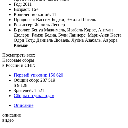
Год:
2011
Возраст:
16+
Количество копий:
11
Продюсер:
Вассим Беджи
,
Эмили Шатель
Режиссер:
Жалиль Леспер
В ролях:
Бенуа Мажимель
,
Изабель Карре
,
Антуан
Дюлери
,
Рамзи Бедиа
,
Були Ланнерс
,
Мари-Анж Каста
,
Одри Тоту
,
Даниэль Дюваль
,
Лубна Азабаль
,
Аврора
Клеман
Посмотреть всех
Кассовые сборы
в России и СНГ:
Первый уик-энд:
156 620
Общий сбор:
287 519
$ 9 128
Зрителей:
1 521
Сборы по уик-эндам
Описание
описание
видео