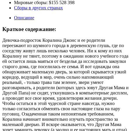
Мировые сборы:
$155 528 398
Сборы в других странах
Описание
Краткое содержание:
Девочка-подросток Коралина Джонс и ее родители
переезжают из шумного города в деревенскую глушь, где по
соседству живут лишь несколько человек. Ни к кому из них
Коралину не тянет, поэтому в ожидании нового учебного года
ей остается лишь маяться от безделья да исследовать закоулки
старого дома, где поселилась ее семья. И вот однажды она
обнаруживает маленькую дверь, за которой скрывается узкий
коридор, ведущий в мир, очень сильно напоминающий
реальный, - только трава там зеленее, звери умеют
разговаривать, а родители (которых здесь зовут Другая Мама и
Другой Папа) не сидят, уткнувшись в компьютерные дисплеи,
а проводят все свое время, удовлетворяя желания дочери.
Чтобы остаться в этой чудесной стране навсегда, нужно
только согласиться обменять свои настоящие глаза на пару
пуговиц. Озадаченная таким непонятным требованием,
Коралина начинает внимательно изучать пространство за
маленькой дверью. И вскоре оказывается, что Другая Мама
хочет заманить девочку (а заодно и ее настоящих мать и отца)