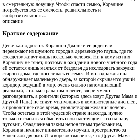
в смертельную ловушку. Чтобы спасти семью, Коралине
потребуется вся ее смелость, решительность и
сообразительность...
описание
Краткое содержание
Девочка-подросток Коралина Джонс и ее родители
переезжают из шумного города в деревенскую глушь, где по
соседству живут лишь несколько человек. Ни к кому из них
Коралину не тянет, поэтому в ожидании нового учебного года
ей остается лишь маяться от безделья да исследовать закоулки
старого дома, где поселилась ее семья. И вот однажды она
обнаруживает маленькую дверь, за которой скрывается узкий
коридор, ведущий в мир, очень сильно напоминающий
реальный, - только трава там зеленее, звери умеют
разговаривать, а родители (которых здесь зовут Другая Мама и
Другой Папа) не сидят, уткнувшись в компьютерные дисплеи,
а проводят все свое время, удовлетворяя желания дочери.
Чтобы остаться в этой чудесной стране навсегда, нужно
только согласиться обменять свои настоящие глаза на пару
пуговиц. Озадаченная таким непонятным требованием,
Коралина начинает внимательно изучать пространство за
маленькой дверью. И вскоре оказывается, что Другая Мама