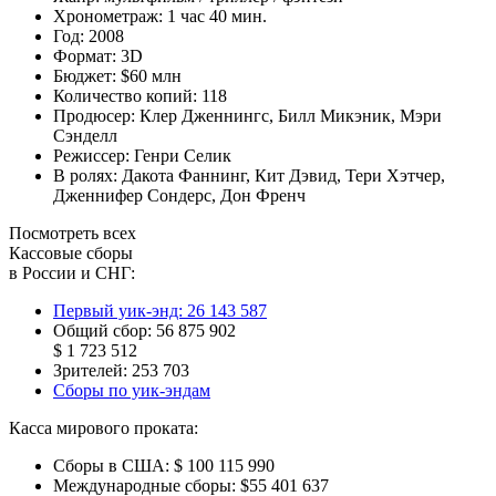
Хронометраж:
1 час 40 мин.
Год:
2008
Формат:
3D
Бюджет:
$60 млн
Количество копий:
118
Продюсер:
Клер Дженнингс
,
Билл Микэник
,
Мэри
Сэнделл
Режиссер:
Генри Селик
В ролях:
Дакота Фаннинг
,
Кит Дэвид
,
Тери Хэтчер
,
Дженнифер Сондерс
,
Дон Френч
Посмотреть всех
Кассовые сборы
в России и СНГ:
Первый уик-энд:
26 143 587
Общий сбор:
56 875 902
$ 1 723 512
Зрителей:
253 703
Сборы по уик-эндам
Касса мирового проката:
Сборы в США:
$ 100 115 990
Международные сборы:
$55 401 637