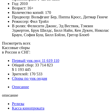
Год:
2010
Возраст:
16+
Количество копий:
170
Продюсер:
Вольфганг Бер
,
Пиппа Кросс
,
Дитмар Гюнче
Режиссер:
Фил Трэйл
В ролях:
Фелисити Джонс
,
Эд Вествик
,
Тэмзин
Эджертон
,
Брук Шилдс
,
Билл Найи
,
Кен Дукен
,
Николас
Браун
,
София Буш
,
Билл Бэйли
,
Грегор Блоеб
Посмотреть всех
Кассовые сборы
в России и СНГ:
Первый уик-энд:
11 619 110
Общий сбор:
33 714 823
$ 1 193 445
Зрителей:
170 533
Сборы по уик-эндам
Описание
описание
Релизы
Касса кинопроката