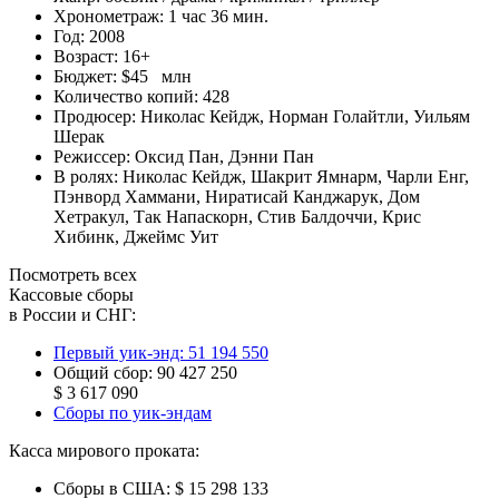
Хронометраж:
1 час 36 мин.
Год:
2008
Возраст:
16+
Бюджет:
$45 млн
Количество копий:
428
Продюсер:
Николас Кейдж
,
Норман Голайтли
,
Уильям
Шерак
Режиссер:
Оксид Пан
,
Дэнни Пан
В ролях:
Николас Кейдж
,
Шакрит Ямнарм
,
Чарли Енг
,
Пэнворд Хаммани
,
Ниратисай Канджарук
,
Дом
Хетракул
,
Так Напаскорн
,
Стив Балдоччи
,
Крис
Хибинк
,
Джеймс Уит
Посмотреть всех
Кассовые сборы
в России и СНГ:
Первый уик-энд:
51 194 550
Общий сбор:
90 427 250
$ 3 617 090
Сборы по уик-эндам
Касса мирового проката:
Сборы в США:
$ 15 298 133