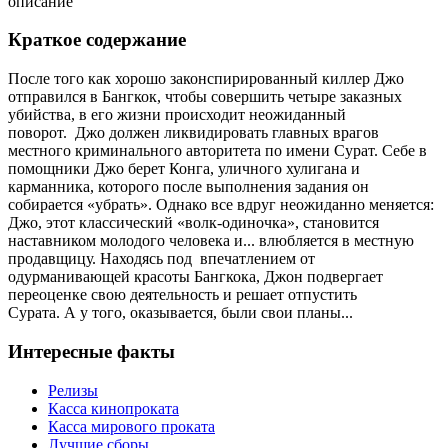
описание
Краткое содержание
После того как хорошо законспирированный киллер Джо
отправился в Бангкок, чтобы совершить четыре заказных
убийства, в его жизни происходит неожиданный
поворот. Джо должен ликвидировать главных врагов
местного криминального авторитета по имени Сурат. Себе в
помощники Джо берет Конга, уличного хулигана и
карманника, которого после выполнения задания он
собирается «убрать». Однако все вдруг неожиданно меняется:
Джо, этот классический «волк-одиночка», становится
наставником молодого человека и... влюбляется в местную
продавщицу. Находясь под впечатлением от
одурманивающей красоты Бангкока, Джон подвергает
переоценке свою деятельность и решает отпустить
Сурата. А у того, оказывается, были свои планы...
Интересные факты
Релизы
Касса кинопроката
Касса мирового проката
Лучшие сборы