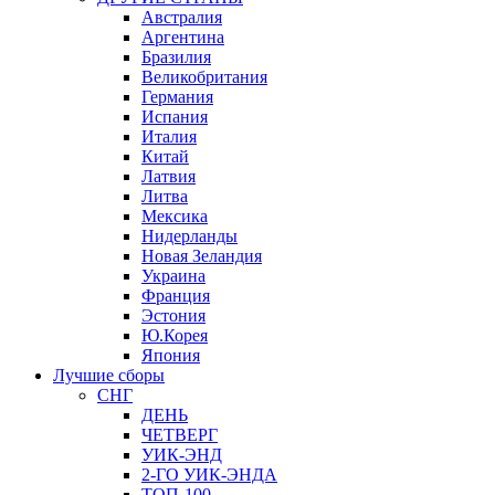
Австралия
Аргентина
Бразилия
Великобритания
Германия
Испания
Италия
Китай
Латвия
Литва
Мексика
Нидерланды
Новая Зеландия
Украина
Франция
Эстония
Ю.Корея
Япония
Лучшие сборы
СНГ
ДЕНЬ
ЧЕТВЕРГ
УИК-ЭНД
2-ГО УИК-ЭНДА
ТОП-100