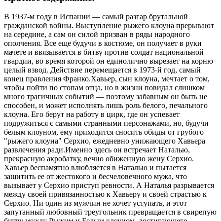
В 1937-м году в Испании — самый разгар брутальной
гражданской войны. Выступление рыжего клоуна прерывают
на середине, а сам он силой призван в ряды народного
ополчения. Все еще будучи в костюме, он получает в руки
мачете и ввязывается в битву против солдат национальной
гвардии, во время которой он единолично вырезает на корню
целый взвод. Действие перемещается в 1973-й год, самый
конец правления Франко.Хавьер, сын клоуна, мечтает о том,
чтобы пойти по стопам отца, но в жизни повидал слишком
много трагичных событий — поэтому забавным он быть не
способен, и может исполнять лишь роль белого, печального
клоуна. Его берут на работу в цирк, где он успевает
подружиться с самыми странными персонажами, но, будучи
белым клоуном, ему приходится сносить обиды от грубого
"рыжего клоуна" Серхио, ежедневно унижающего Хавьера
развлечения ради.Именно здесь он встречает Наталью,
прекрасную акробатку, вечно обиженную жену Серхио.
Хавьер беспамятно влюбляется в Наталью и пытается
защитить ее от жестокого и бесчеловечного мужа, что
вызывает у Серхио приступ ревности. А Наталья разрывается
между своей привязанностью к Хавьеру и своей страстью к
Серхио. Ни один из мужчин не хочет уступать, и этот
запутанный любовный треугольник превращается в свирепую
битву между Рыжим и Белым клоуном, достигающего