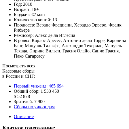
Год:
2010
Возраст:
18+
Бюджет:
€7 млн
Количество копий:
13
Продюсер:
Веране Фредиани
,
Херардо Эрреро
,
Франк
Рибьере
Режиссер:
Алекс де ла Иглесиа
В ролях:
Карлос Аресес
,
Антонио де ла Торре
,
Каролина
Банг
,
Мануэль Тальяфе
,
Алехандро Техериас
,
Мануэль
Техада
,
Энрике Вильен
,
Грасия Олайо
,
Санчо Грасия
,
Пако Сагарсасу
Посмотреть всех
Кассовые сборы
в России и СНГ:
Первый уик-энд:
465 694
Общий сбор:
1 533 450
$ 52 878
Зрителей:
7 900
Сборы по уик-эндам
Описание
Краткое содержание: