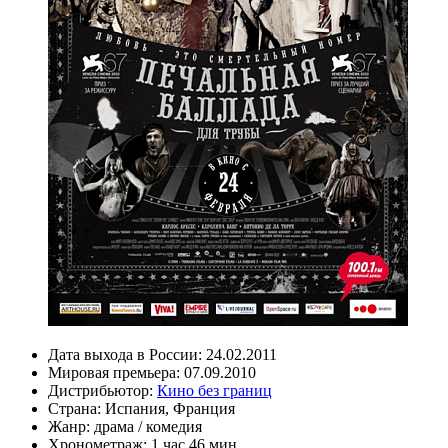
Дата выхода в России:
24.02.2011
Мировая премьера:
07.09.2010
Дистрибьютор:
Кино без границ
Страна:
Испания, Франция
Жанр:
драма
/
комедия
Хронометраж:
1 час 46 мин.