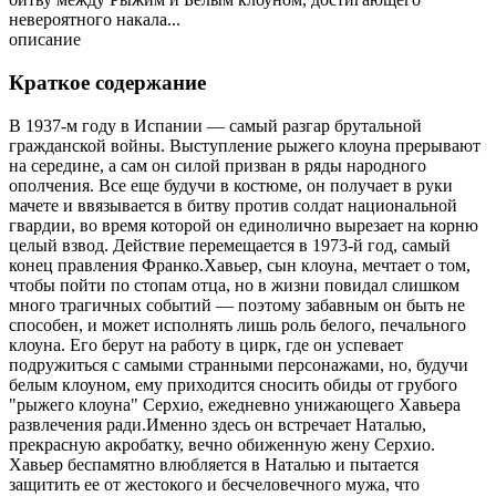
невероятного накала...
описание
Краткое содержание
В 1937-м году в Испании — самый разгар брутальной
гражданской войны. Выступление рыжего клоуна прерывают
на середине, а сам он силой призван в ряды народного
ополчения. Все еще будучи в костюме, он получает в руки
мачете и ввязывается в битву против солдат национальной
гвардии, во время которой он единолично вырезает на корню
целый взвод. Действие перемещается в 1973-й год, самый
конец правления Франко.Хавьер, сын клоуна, мечтает о том,
чтобы пойти по стопам отца, но в жизни повидал слишком
много трагичных событий — поэтому забавным он быть не
способен, и может исполнять лишь роль белого, печального
клоуна. Его берут на работу в цирк, где он успевает
подружиться с самыми странными персонажами, но, будучи
белым клоуном, ему приходится сносить обиды от грубого
"рыжего клоуна" Серхио, ежедневно унижающего Хавьера
развлечения ради.Именно здесь он встречает Наталью,
прекрасную акробатку, вечно обиженную жену Серхио.
Хавьер беспамятно влюбляется в Наталью и пытается
защитить ее от жестокого и бесчеловечного мужа, что