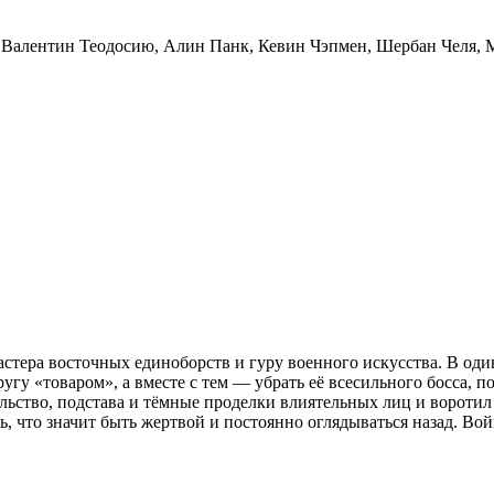
,
Валентин Теодосию
,
Алин Панк
,
Кевин Чэпмен
,
Шербан Челя
,
стера восточных единоборств и гуру военного искусства. В од
у «товаром», а вместе с тем — убрать её всесильного босса, п
тельство, подстава и тёмные проделки влиятельных лиц и вороти
ь, что значит быть жертвой и постоянно оглядываться назад. В