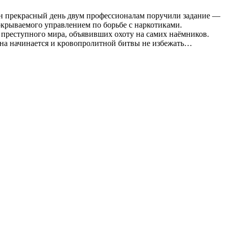
ин прекрасный день двум профессионалам поручили задание —
окрываемого управлением по борьбе с наркотиками.
л преступного мира, объявивших охоту на самих наёмников.
ойна начинается и кровопролитной битвы не избежать…