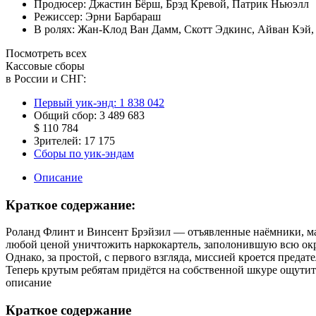
Продюсер:
Джастин Бёрш
,
Брэд Кревой
,
Патрик Ньюэлл
Режиссер:
Эрни Барбараш
В ролях:
Жан-Клод Ван Дамм
,
Скотт Эдкинс
,
Айван Кэй
Посмотреть всех
Кассовые сборы
в России и СНГ:
Первый уик-энд:
1 838 042
Общий сбор:
3 489 683
$ 110 784
Зрителей:
17 175
Сборы по уик-эндам
Описание
Краткое содержание:
Роланд Флинт и Винсент Брэйзил — отъявленные наёмники, ма
любой ценой уничтожить наркокартель, заполонившую всю округ
Однако, за простой, с первого взгляда, миссией кроется преда
Теперь крутым ребятам придётся на собственной шкуре ощутит
описание
Краткое содержание