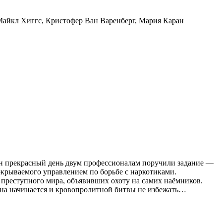
Майкл Хиггс
,
Кристофер Ван Варенберг
,
Мария Каран
ин прекрасный день двум профессионалам поручили задание —
окрываемого управлением по борьбе с наркотиками.
л преступного мира, объявивших охоту на самих наёмников.
ойна начинается и кровопролитной битвы не избежать…