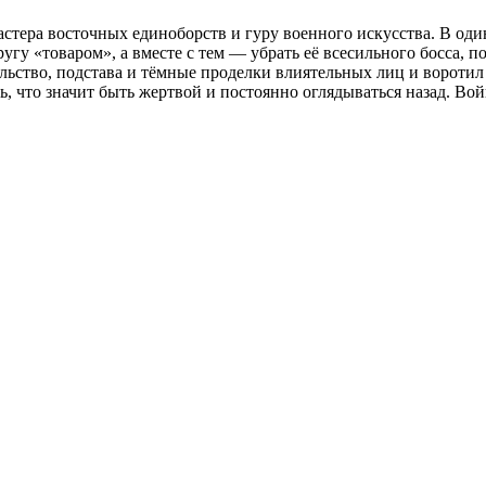
стера восточных единоборств и гуру военного искусства. В од
у «товаром», а вместе с тем — убрать её всесильного босса, п
тельство, подстава и тёмные проделки влиятельных лиц и вороти
ь, что значит быть жертвой и постоянно оглядываться назад. В