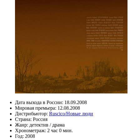
Дата выхода в России:
18.09.2008
Мировая премьера:
12.08.2008
Дистрибьютор:
Ruscico/Новые люди
Страна:
Россия
Жанр:
детектив
/
драма
Хронометраж:
2 час 0 мин.
Год:
2008