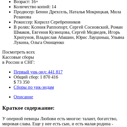
Возраст:
16+
Количество копий:
14
Продюсер:
Бенни Дрехсель
,
Наталья Мокрицкая
,
Мила
Розанова
Режиссер:
Кирилл Серебренников
В ролях:
Ксения Раппопорт
,
Сергей Сосновский
,
Роман
Шмаков
,
Евгения Кузнецова
,
Сергей Медведев
,
Игорь
Хрипунов
,
Владислав Абашин
,
Юрис Лауциньш
,
Ульяна
Лукина
,
Ольга Онищенко
Посмотреть всех
Кассовые сборы
в России и СНГ:
Первый уик-энд:
441 817
Общий сбор:
1 870 416
$ 73 350
Сборы по уик-эндам
Описание
Краткое содержание:
У оперной певицы Любови есть многое: талант, богатство,
мировая слава. Еще у нее есть сын, и есть малая родина -