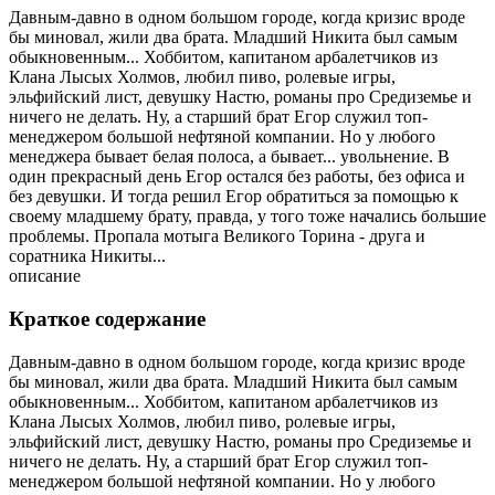
Давным-давно в одном большом городе, когда кризис вроде
бы миновал, жили два брата. Младший Никита был самым
обыкновенным... Хоббитом, капитаном арбалетчиков из
Клана Лысых Холмов, любил пиво, ролевые игры,
эльфийский лист, девушку Настю, романы про Средиземье и
ничего не делать. Ну, а старший брат Егор служил топ-
менеджером большой нефтяной компании. Но у любого
менеджера бывает белая полоса, а бывает... увольнение. В
один прекрасный день Егор остался без работы, без офиса и
без девушки. И тогда решил Егор обратиться за помощью к
своему младшему брату, правда, у того тоже начались большие
проблемы. Пропала мотыга Великого Торина - друга и
соратника Никиты...
описание
Краткое содержание
Давным-давно в одном большом городе, когда кризис вроде
бы миновал, жили два брата. Младший Никита был самым
обыкновенным... Хоббитом, капитаном арбалетчиков из
Клана Лысых Холмов, любил пиво, ролевые игры,
эльфийский лист, девушку Настю, романы про Средиземье и
ничего не делать. Ну, а старший брат Егор служил топ-
менеджером большой нефтяной компании. Но у любого