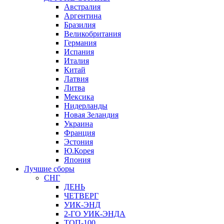
Австралия
Аргентина
Бразилия
Великобритания
Германия
Испания
Италия
Китай
Латвия
Литва
Мексика
Нидерланды
Новая Зеландия
Украина
Франция
Эстония
Ю.Корея
Япония
Лучшие сборы
СНГ
ДЕНЬ
ЧЕТВЕРГ
УИК-ЭНД
2-ГО УИК-ЭНДА
ТОП-100