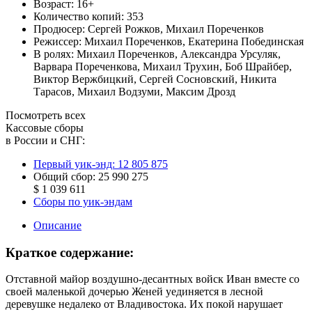
Возраст:
16+
Количество копий:
353
Продюсер:
Сергей Рожков
,
Михаил Пореченков
Режиссер:
Михаил Пореченков
,
Екатерина Побединская
В ролях:
Михаил Пореченков
,
Александра Урсуляк
,
Варвара Пореченкова
,
Михаил Трухин
,
Боб Шрайбер
,
Виктор Вержбицкий
,
Сергей Сосновский
,
Никита
Тарасов
,
Михаил Водзуми
,
Максим Дрозд
Посмотреть всех
Кассовые сборы
в России и СНГ:
Первый уик-энд:
12 805 875
Общий сбор:
25 990 275
$ 1 039 611
Сборы по уик-эндам
Описание
Краткое содержание:
Отставной майор воздушно-десантных войск Иван вместе со
своей маленькой дочерью Женей уединяется в лесной
деревушке недалеко от Владивостока. Их покой нарушает