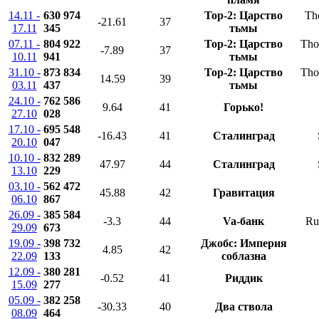
14.11 -
630 974
Тор-2: Царство
Th
-21.61
37
17.11
345
тьмы
07.11 -
804 922
Тор-2: Царство
Tho
-7.89
37
10.11
941
тьмы
31.10 -
873 834
Тор-2: Царство
Tho
14.59
39
03.11
437
тьмы
24.10 -
762 586
9.64
41
Горько!
27.10
028
17.10 -
695 548
-16.43
41
Сталинград
20.10
047
10.10 -
832 289
47.97
44
Сталинград
13.10
229
03.10 -
562 472
45.88
42
Гравитация
06.10
867
26.09 -
385 584
-3.3
44
Va-банк
Ru
29.09
673
19.09 -
398 732
Джобс: Империя
4.85
42
22.09
133
соблазна
12.09 -
380 281
-0.52
41
Риддик
15.09
277
05.09 -
382 258
-30.33
40
Два ствола
08.09
464