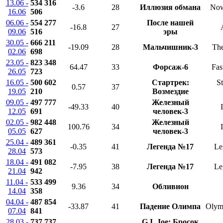
13.06 -
534 316
-3.6
28
Иллюзия обмана
Now
16.06
506
06.06 -
554 277
После нашей
-16.8
27
09.06
516
эры
30.05 -
666 211
-19.09
28
Мальчишник-3
Th
02.06
698
23.05 -
823 348
64.47
33
Форсаж-6
Fas
26.05
723
16.05 -
500 602
Стартрек:
St
0.57
37
19.05
210
Возмездие
09.05 -
497 777
Железный
-49.33
40
12.05
691
человек-3
02.05 -
982 448
Железный
100.76
34
05.05
627
человек-3
25.04 -
489 361
-0.35
41
Легенда №17
Le
28.04
573
18.04 -
491 082
-7.95
38
Легенда №17
Le
21.04
942
11.04 -
533 499
9.36
34
Обливион
14.04
358
04.04 -
487 854
-33.87
41
Падение Олимпа
Olym
07.04
841
28.03 -
737 737
G.I. Joe: Бросок