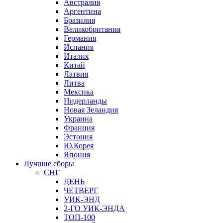
Австралия
Аргентина
Бразилия
Великобритания
Германия
Испания
Италия
Китай
Латвия
Литва
Мексика
Нидерланды
Новая Зеландия
Украина
Франция
Эстония
Ю.Корея
Япония
Лучшие сборы
СНГ
ДЕНЬ
ЧЕТВЕРГ
УИК-ЭНД
2-ГО УИК-ЭНДА
ТОП-100