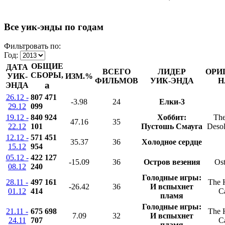
Все уик-энды по годам
Фильтровать по:
Год:
ОБЩИЕ
ДАТА
ВСЕГО
ЛИДЕР
ОРИ
СБОРЫ,
УИК-
ИЗМ.%
ФИЛЬМОВ
УИК-ЭНДА
Н
a
ЭНДА
26.12 -
807 471
-3.98
24
Елки-3
29.12
099
19.12 -
840 924
Хоббит:
The
47.16
35
22.12
101
Пустошь Смауга
Desol
12.12 -
571 451
35.37
36
Холодное сердце
15.12
954
05.12 -
422 127
-15.09
36
Остров везения
Ost
08.12
240
Голодные игры:
28.11 -
497 161
The 
-26.42
36
И вспыхнет
01.12
414
C
пламя
Голодные игры:
21.11 -
675 698
The 
7.09
32
И вспыхнет
24.11
707
C
пламя