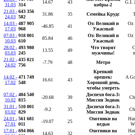
14.67
43
G.I. 
31.03
314
кобры-2
21.03 -
643 356
31.86
35
Семейка Крудс
T
24.03
582
14.03 -
487 905
Оз: Великий и
Oz 
-46.85
41
17.03
968
Ужасный
07.03 -
918 001
Оз: Великий и
Oz 
85.84
46
10.03
610
Ужасный
28.02 -
493 980
Что творят
C
13.55
49
03.03
245
мужчины!
m
21.02 -
435 021
-7.79
48
Метро
24.02
756
Крепкий
14.02 -
471 749
орешек:
A Go
16.61
43
17.02
548
Хороший день,
чтобы умереть
07.02 -
404 540
Доспехи бога-3:
-20.68
39
Ch
10.02
815
Миссия Зодиак
31.01 -
510 001
Доспехи бога-3:
-9.2
35
Ch
03.02
829
Миссия Зодиак
24.01 -
561 681
Охотники на
Han
-19.07
25
27.01
011
ведьм
Wi
17.01 -
694 066
Охотники на
Han
14.63
32