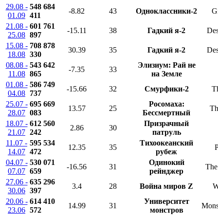
29.08 -
548 684
-8.82
43
Одноклассники-2
G
01.09
411
21.08 -
601 761
-15.11
38
Гадкий я-2
Des
25.08
897
15.08 -
708 878
30.39
35
Гадкий я-2
Des
18.08
330
08.08 -
543 642
Элизиум: Рай не
-7.35
33
11.08
865
на Земле
01.08 -
586 749
-15.66
32
Смурфики-2
T
04.08
737
25.07 -
695 669
Росомаха:
13.57
25
Th
28.07
083
Бессмертный
18.07 -
612 560
Призрачный
2.86
30
21.07
242
патруль
11.07 -
595 534
Тихоокеанский
12.35
35
P
14.07
472
рубеж
04.07 -
530 071
Одинокий
-16.56
31
The
07.07
659
рейнджер
27.06 -
635 296
3.4
28
Война миров Z
W
30.06
397
20.06 -
614 410
Университет
14.99
31
Monst
23.06
572
монстров