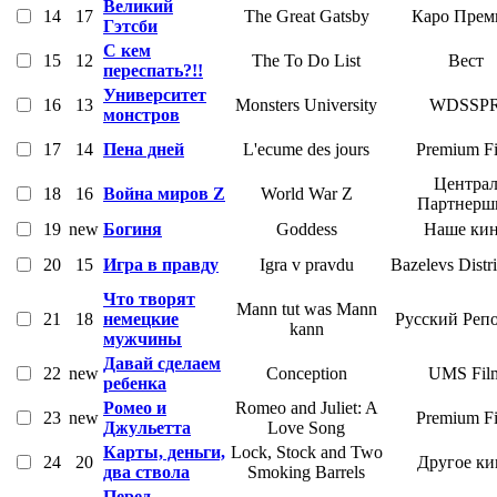
Великий
14
17
The Great Gatsby
Каро Прем
Гэтсби
С кем
15
12
The To Do List
Вест
переспать?!!
Университет
16
13
Monsters University
WDSSP
монстров
17
14
Пена дней
L'ecume des jours
Premium F
Центра
18
16
Война миров Z
World War Z
Партнерш
19
new
Богиня
Goddess
Наше ки
20
15
Игра в правду
Igra v pravdu
Bazelevs Distr
Что творят
Mann tut was Mann
21
18
немецкие
Русский Реп
kann
мужчины
Давай сделаем
22
new
Conception
UMS Fil
ребенка
Ромео и
Romeo and Juliet: A
23
new
Premium F
Джульетта
Love Song
Карты, деньги,
Lock, Stock and Two
24
20
Другое ки
два ствола
Smoking Barrels
Перед