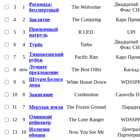
Росомаха:
Двадцатый
3
1
The Wolverine
бессмертный
Фокс СН
4
2
Заклятие
The Conjuring
Каро Прем
Призрачный
5
3
R.I.P.D.
UPI
патруль
Двадцатый
6
4
Турбо
Turbo
Фокс СН
Тихоокеанский
7
5
Pacific Rim
Каро Прем
рубеж
Лучшее
8
new
The Best Offer
Каскад
предложение
Штурм Белого
9
6
White House Down
WDSSP
дома
10
8
Зажигание
Combustion
Caravella 
11
7
Мерзлая земля
The Frozen Ground
Парадиз
Одинокий
12
9
The Lone Ranger
WDSSP
рейнджер
Иллюзия
Центра
13
10
Now You See Me
обмана
Партнерш