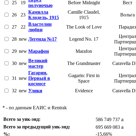
25
19
Before Midnight
Вест
полуночью
Камилла
Camille Claudel,
26
23
Вольга
Клодель, 1915
1915
Властелин
27
22
The Look of Love
Парадиз
любви
Центра
28
new
Легенда №17
Legend No. 17
Партнерш
Центра
29
new
Марафон
Marafon
Партнерш
Великий
30
new
The Grandmaster
Caravella 
мастер
Гагарин.
Gagarin: First in
Центра
31
new
Первый в
Space
Партнерш
космосе
32
new
Улики
Evidence
Caravella 
* - по данным ЕАИС и Rentrak
a
Всего за уик-энд:
586 749 737
a
Всего за предыдущий уик-энд:
695 669 083
%:
-15,66%