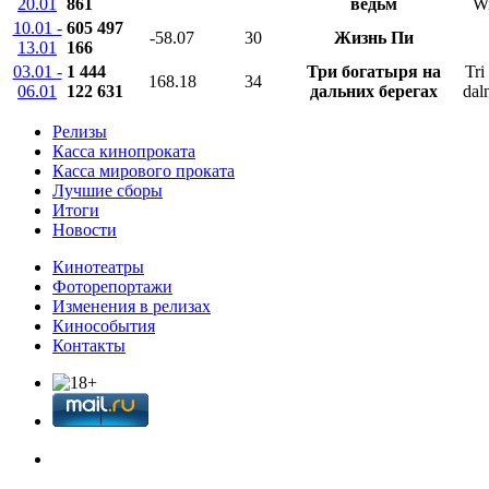
20.01
861
ведьм
Wi
10.01 -
605 497
-58.07
30
Жизнь Пи
13.01
166
03.01 -
1 444
Три богатыря на
Tri
168.18
34
06.01
122 631
дальних берегах
dal
Релизы
Касса кинопроката
Касса мирового проката
Лучшие сборы
Итоги
Новости
Кинотеатры
Фоторепортажи
Изменения в релизах
Кинособытия
Контакты