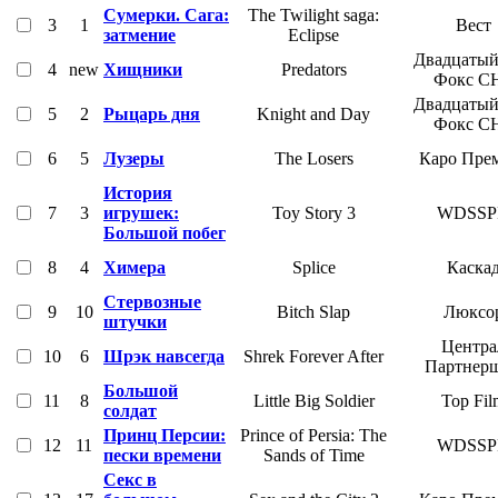
Сумерки. Сага:
The Twilight saga:
3
1
Вест
затмение
Eclipse
Двадцатый
4
new
Хищники
Predators
Фокс С
Двадцатый
5
2
Рыцарь дня
Knight and Day
Фокс С
6
5
Лузеры
The Losers
Каро Пре
История
7
3
игрушек:
Toy Story 3
WDSSP
Большой побег
8
4
Химера
Splice
Каска
Стервозные
9
10
Bitch Slap
Люксо
штучки
Центра
10
6
Шрэк навсегда
Shrek Forever After
Партнер
Большой
11
8
Little Big Soldier
Top Fil
солдат
Принц Персии:
Prince of Persia: The
12
11
WDSSP
пески времени
Sands of Time
Секс в