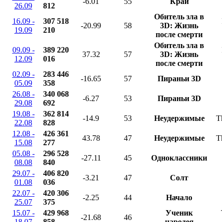
-6.01
55
Край
26.09
812
Обитель зла в
16.09 -
307 518
-20.99
58
3D: Жизнь
19.09
210
после смерти
Обитель зла в
09.09 -
389 220
37.32
57
3D: Жизнь
12.09
016
после смерти
02.09 -
283 446
-16.65
57
Пираньи 3D
05.09
358
26.08 -
340 068
-6.27
53
Пираньи 3D
29.08
692
19.08 -
362 814
-14.9
53
Неудержимые
T
22.08
828
12.08 -
426 361
43.78
47
Неудержимые
T
15.08
277
05.08 -
296 528
-27.11
45
Одноклассники
08.08
840
29.07 -
406 820
-3.21
47
Солт
01.08
036
22.07 -
420 306
-2.25
44
Начало
25.07
375
15.07 -
429 968
Ученик
-21.68
46
18.07
858
чародея