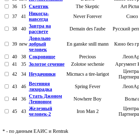
36
15
Скептик
The Skeptic
Art Pictu
Никогда-
37
41
Never Forever
Союз
навсегда
Завтра на
38
40
Demain des l'aube
Русский ре
рассвете
Довольно
39
new
добрый
En ganske snill mann
Кино без г
человек
40
38
Сокровище
Precious
ЛеопАр
41
35
Золотое сечение
Zolotoe sechenie
Аргумент 
Центра
42
34
Неудачники
Micmacs a tire-larigot
Партнер
Весенняя
43
46
Spring Fever
ЛеопАр
лихорадка
Стать Джоном
44
36
Nowhere Boy
Вольг
Ленноном
Железный
Центра
45
43
Iron Man 2
человек-2
Партнер
* - по данным ЕАИС и Rentrak