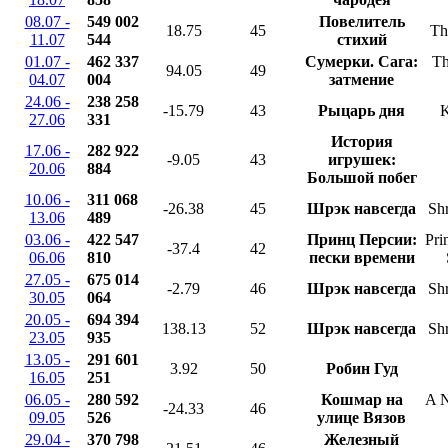
08.07 -
549 002
Повелитель
18.75
45
Th
11.07
544
стихий
01.07 -
462 337
Сумерки. Сага:
Th
94.05
49
04.07
004
затмение
24.06 -
238 258
-15.79
43
Рыцарь дня
K
27.06
331
История
17.06 -
282 922
-9.05
43
игрушек:
20.06
884
Большой побег
10.06 -
311 068
-26.38
45
Шрэк навсегда
Shr
13.06
489
03.06 -
422 547
Принц Персии:
Pri
-37.4
42
06.06
810
пески времени
27.05 -
675 014
-2.79
46
Шрэк навсегда
Shr
30.05
064
20.05 -
694 394
138.13
52
Шрэк навсегда
Shr
23.05
935
13.05 -
291 601
3.92
50
Робин Гуд
16.05
251
06.05 -
280 592
Кошмар на
A N
-24.33
46
09.05
526
улице Вязов
29.04 -
370 798
Железный