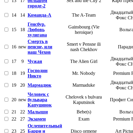
13
17
большом
Sex and the City 2
Каро Пре
городе-2
Двадцатый
14
14
Команда-А
The A-Team
Фокс С
Генсбур.
Gainsbourg (Vie
15
18
Любовь
Вольг
heroique)
хулигана
Смерть в
Smert v Pensne ili
16
new
пенсне, или
Паради
nash Chekhov
наш Чехов
Двадцатый
17
9
Чужая
The Alien Girl
Фокс С
Господин
18
19
Mr. Nobody
Premium F
Никто
Двадцатый
19
20
Мармадюк
Marmaduke
Фокс С
Человек с
Chelovek s bulvara
20
new
бульвара
Профит Си
Kaputsinok
Капуцинок
21
22
Малыши
Bebe(s)
Вольг
22
27
Экзамен
Exam
Premium F
Ослепительный
23
25
Барри и
Disco ormene
Art Pictu