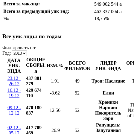
a
Всего за уик-энд:
549 002 544
a
Всего за предыдущий уик-энд:
462 337 004
%:
18,75%
Все уик-энды по годам
Фильтровать по:
Год:
ОБЩИЕ
ДАТА
ВСЕГО
ЛИДЕР
ОР
СБОРЫ,
УИК-
ИЗМ.%
ФИЛЬМОВ
УИК-ЭНДА
a
ЭНДА
23.12 -
437 881
1.91
49
Трон: Наследие
26.12
279
16.12 -
429 674
-8.62
52
Елки
19.12
110
Хроники
Th
09.12 -
470 180
Нарнии:
12.56
52
Na
12.12
837
Покоритель
of 
Зари
Рапунцель:
02.12 -
417 709
-26.9
52
Запутанная
05.12
469