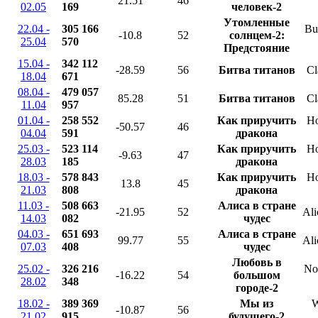
21.51
46
02.05
169
человек-2
Утомленные
22.04 -
305 166
Bu
-10.8
52
солнцем-2:
25.04
570
Предстояние
15.04 -
342 112
-28.59
56
Битва титанов
Cl
18.04
671
08.04 -
479 057
85.28
51
Битва титанов
Cl
11.04
957
01.04 -
258 552
Как приручить
Ho
-50.57
46
04.04
591
дракона
25.03 -
523 114
Как приручить
Ho
-9.63
47
28.03
185
дракона
18.03 -
578 843
Как приручить
Ho
13.8
45
21.03
808
дракона
11.03 -
508 663
Алиса в стране
-21.95
52
Ali
14.03
082
чудес
04.03 -
651 693
Алиса в стране
99.77
55
Ali
07.03
408
чудес
Любовь в
25.02 -
326 216
No 
-16.22
54
большом
28.02
348
городе-2
18.02 -
389 369
Мы из
W
-10.87
56
21.02
915
будущего-2