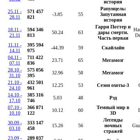
история
Рапунцель:
25.11 -
571 457
-3.85
55
Запутанная
28.11
821
история
Гарри Поттер и
18.11 -
594 346
Har
50.24
63
дары смерти.
21.11
813
De
Часть первая
11.11 -
395 594
-44.39
59
Скайлайн
14.11
975
04.11 -
711 422
23.71
65
Мегамозг
07.11
836
28.10 -
575 056
32.96
58
Мегамозг
31.10
395
21.10 -
432 501
12.25
53
Сезон охоты-3
24.10
961
14.10 -
385 316
5.03
48
Рэд
17.10
746
07.10 -
366 871
Темный мир в
10.12
60
10.10
122
3D
Легенды
30.09 -
333 147
15.26
56
ночных
Gua
03.10
458
стражей
23.09 -
289 037