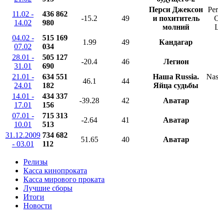
Перси Джексон
Per
11.02 -
436 862
-15.2
49
и похититель
O
14.02
980
молний
L
04.02 -
515 169
1.99
49
Кандагар
07.02
034
28.01 -
505 127
-20.4
46
Легион
31.01
690
21.01 -
634 551
Наша Russia.
Nas
46.1
44
24.01
182
Яйца судьбы
14.01 -
434 337
-39.28
42
Аватар
17.01
156
07.01 -
715 313
-2.64
41
Аватар
10.01
513
31.12.2009
734 682
51.65
40
Аватар
- 03.01
112
Релизы
Касса кинопроката
Касса мирового проката
Лучшие сборы
Итоги
Новости