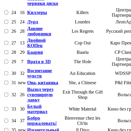
червяки диско
Центра
24
16
Киллеры
Killers
Партнер
25
24
Лурд
Lourdes
ЛеопАр
Давние
26
28
Les Regrets
Русский ре
любовники
Двойной
27
13
Cop Out
Каро Пре
КОПец
28
29
Баария
Baaria
CP Class
Центра
29
7
Врата в 3D
The Hole
Партнер
Воспитание
30
32
An Education
WDSSP
чувств
31
new
Она, китаянка
She, a Chinese
P&I Fil
Выход через
Exit Through the Gift
32
26
сувенирную
Вольг
Shop
лавку
Белый
33
30
White Material
Кино без г
материал
Бобро
Bienvenue chez les
34
37
Вольг
поржаловать!
Ch'tis
35
new
Изумительный
Il Divo
Кино без г