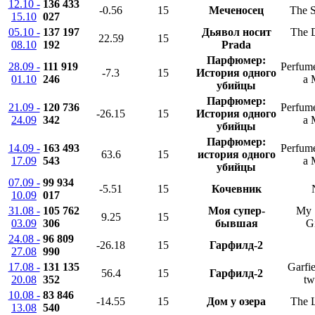
12.10 -
136 433
-0.56
15
Меченосец
The S
15.10
027
05.10 -
137 197
Дьявол носит
The 
22.59
15
08.10
192
Prada
Парфюмер:
28.09 -
111 919
Perfume
-7.3
15
История одного
01.10
246
a 
убийцы
Парфюмер:
21.09 -
120 736
Perfume
-26.15
15
История одного
24.09
342
a 
убийцы
Парфюмер:
14.09 -
163 493
Perfume
63.6
15
история одного
17.09
543
a 
убийцы
07.09 -
99 934
-5.51
15
Кочевник
10.09
017
31.08 -
105 762
Моя супер-
My 
9.25
15
03.09
306
бывшая
Gi
24.08 -
96 809
-26.18
15
Гарфилд-2
27.08
990
17.08 -
131 135
Garfie
56.4
15
Гарфилд-2
20.08
352
tw
10.08 -
83 846
-14.55
15
Дом у озера
The 
13.08
540