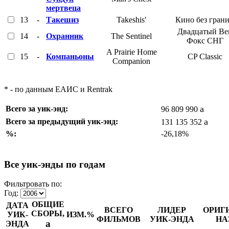
мертвеца
13
-
Такешиз
Takeshis'
Кино без гран
Двадцатый Ве
14
-
Охранник
The Sentinel
Фокс СНГ
A Prairie Home
15
-
Компаньоны
CP Classic
Companion
* - по данным ЕАИС и Rentrak
a
Всего за уик-энд:
96 809 990
a
Всего за предыдущий уик-энд:
131 135 352
%:
-26,18%
Все уик-энды по годам
Фильтровать по:
Год:
ОБЩИЕ
ДАТА
ВСЕГО
ЛИДЕР
ОРИГ
СБОРЫ,
УИК-
ИЗМ.%
ФИЛЬМОВ
УИК-ЭНДА
НА
a
ЭНДА