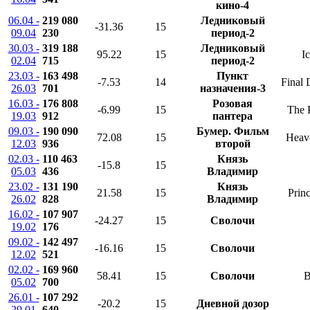
кино-4
06.04 -
219 080
Ледниковый
-31.36
15
09.04
230
период-2
30.03 -
319 188
Ледниковый
95.22
15
I
02.04
715
период-2
23.03 -
163 498
Пункт
-7.53
14
Final 
26.03
701
назначения-3
16.03 -
176 808
Розовая
-6.99
15
The 
19.03
912
пантера
09.03 -
190 090
Бумер. Фильм
72.08
15
Heav
12.03
936
второй
02.03 -
110 463
Князь
-15.8
15
05.03
436
Владимир
23.02 -
131 190
Князь
21.58
15
Prin
26.02
828
Владимир
16.02 -
107 907
-24.27
15
Сволочи
19.02
176
09.02 -
142 497
-16.16
15
Сволочи
12.02
521
02.02 -
169 960
58.41
15
Сволочи
B
05.02
700
26.01 -
107 292
-20.2
15
Дневной дозор
29.01
640