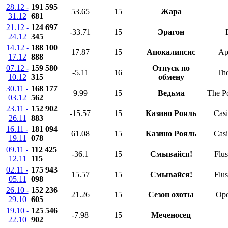
28.12 -
191 595
53.65
15
Жара
31.12
681
21.12 -
124 697
-33.71
15
Эрагон
24.12
345
14.12 -
188 100
17.87
15
Апокалипсис
Ap
17.12
888
07.12 -
159 580
Отпуск по
-5.11
16
The
10.12
315
обмену
30.11 -
168 177
9.99
15
Ведьма
The P
03.12
562
23.11 -
152 902
-15.57
15
Казино Рояль
Cas
26.11
883
16.11 -
181 094
61.08
15
Казино Рояль
Cas
19.11
078
09.11 -
112 425
-36.1
15
Смывайся!
Flu
12.11
115
02.11 -
175 943
15.57
15
Смывайся!
Flu
05.11
098
26.10 -
152 236
21.26
15
Сезон охоты
Ope
29.10
605
19.10 -
125 546
-7.98
15
Меченосец
22.10
902