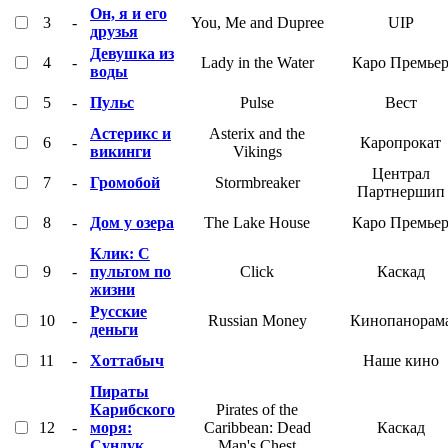
Он, я и его
3
-
You, Me and Dupree
UIP
друзья
Девушка из
4
-
Lady in the Water
Каро Премье
воды
5
-
Пульс
Pulse
Вест
Астерикс и
Asterix and the
6
-
Каропрокат
викинги
Vikings
Централ
7
-
Громобой
Stormbreaker
Партнершип
8
-
Дом у озера
The Lake House
Каро Премье
Клик: С
9
-
пультом по
Click
Каскад
жизни
Русские
10
-
Russian Money
Кинопанорам
деньги
11
-
Хоттабыч
Наше кино
Пираты
Карибского
Pirates of the
12
-
моря:
Caribbean: Dead
Каскад
Сундук
Man's Chest