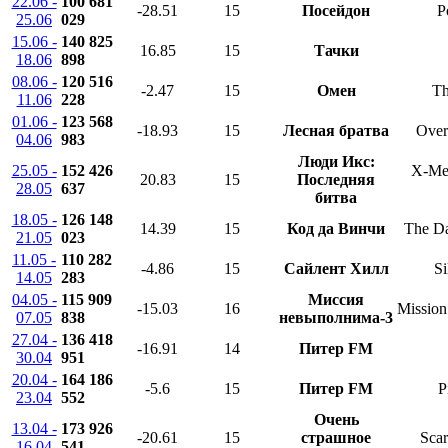
22.06 -
100 681
-28.51
15
Посейдон
P
25.06
029
15.06 -
140 825
16.85
15
Тачки
18.06
898
08.06 -
120 516
-2.47
15
Омен
T
11.06
228
01.06 -
123 568
-18.93
15
Лесная братва
Over
04.06
983
Люди Икс:
25.05 -
152 426
X-Men
20.83
15
Последняя
28.05
637
битва
18.05 -
126 148
14.39
15
Код да Винчи
The Da
21.05
023
11.05 -
110 282
-4.86
15
Сайлент Хилл
Si
14.05
283
04.05 -
115 909
Миссия
-15.03
16
Mission
07.05
838
невыполнима-3
27.04 -
136 418
-16.91
14
Питер FM
30.04
951
20.04 -
164 186
-5.6
15
Питер FM
P
23.04
552
Очень
13.04 -
173 926
-20.61
15
страшное
Sca
16.04
541