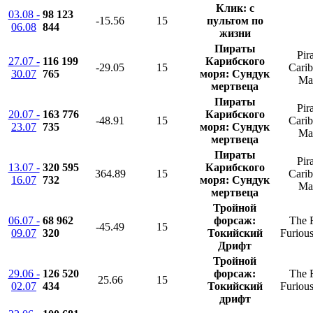
Клик: с
03.08 -
98 123
-15.56
15
пультом по
06.08
844
жизни
Пираты
Pir
27.07 -
116 199
Карибского
-29.05
15
Cari
30.07
765
моря: Сундук
Ma
мертвеца
Пираты
Pir
20.07 -
163 776
Карибского
-48.91
15
Cari
23.07
735
моря: Сундук
Ma
мертвеца
Пираты
Pir
13.07 -
320 595
Карибского
364.89
15
Cari
16.07
732
моря: Сундук
Ma
мертвеца
Тройной
06.07 -
68 962
форсаж:
The F
-45.49
15
09.07
320
Токийский
Furious
Дрифт
Тройной
29.06 -
126 520
форсаж:
The F
25.66
15
02.07
434
Токийский
Furious
дрифт