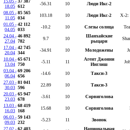
15.05 -
37 387
-56.31
10
Люди Икс-2
18.05
612
08.05 -
85 565
103.18
10
Люди Икс-2
X-2:
11.05
034
01.05 -
42 112
-10.2
10
Слезы солнца
Tea
04.05
033
24.04 -
46 892
Шанхайские
9.7
10
Sha
27.04
782
рыцари
17.04 -
42 745
-34.91
10
Молодожены
J
20.04
344
10.04 -
65 671
Агент Джонни
-5.11
11
Jo
13.04
750
Инглиш
03.04 -
69 206
-14.6
10
Такси-3
06.04
656
27.03 -
81 041
22.89
10
Такси-3
30.03
596
20.03 -
65 947
-3.61
10
Сорвиголова
23.03
678
13.03 -
68 419
15.68
10
Сорвиголова
16.03
168
06.03 -
59 143
-5.23
11
Звонок
09.03
232
27.02 -
62 403
Национальная