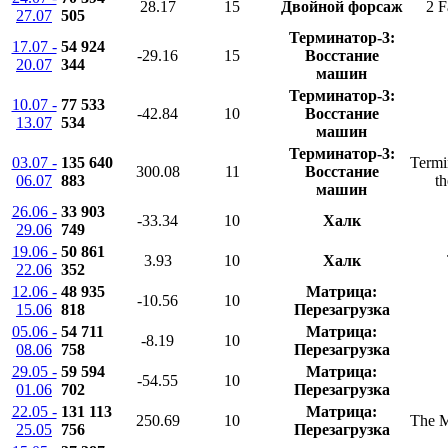
28.17
15
Двойной форсаж
2 F
27.07
505
Терминатор-3:
17.07 -
54 924
-29.16
15
Восстание
20.07
344
машин
Терминатор-3:
10.07 -
77 533
-42.84
10
Восстание
13.07
534
машин
Терминатор-3:
03.07 -
135 640
Termi
300.08
11
Восстание
06.07
883
t
машин
26.06 -
33 903
-33.34
10
Халк
29.06
749
19.06 -
50 861
3.93
10
Халк
22.06
352
12.06 -
48 935
Матрица:
-10.56
10
15.06
818
Перезагрузка
05.06 -
54 711
Матрица:
-8.19
10
08.06
758
Перезагрузка
29.05 -
59 594
Матрица:
-54.55
10
01.06
702
Перезагрузка
22.05 -
131 113
Матрица:
250.69
10
The M
25.05
756
Перезагрузка