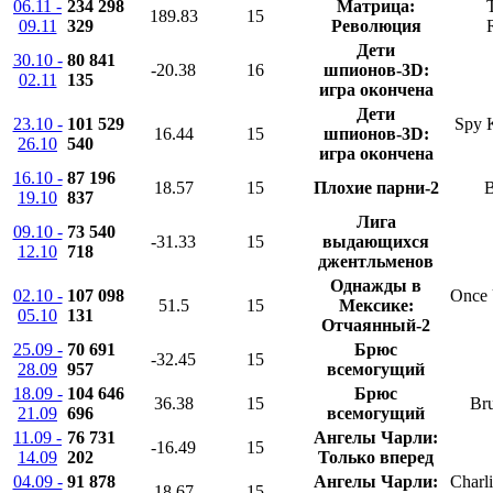
06.11 -
234 298
Матрица:
189.83
15
09.11
329
Революция
Дети
30.10 -
80 841
-20.38
16
шпионов-3D:
02.11
135
игра окончена
Дети
23.10 -
101 529
Spy 
16.44
15
шпионов-3D:
26.10
540
игра окончена
16.10 -
87 196
18.57
15
Плохие парни-2
B
19.10
837
Лига
09.10 -
73 540
-31.33
15
выдающихся
12.10
718
джентльменов
Однажды в
02.10 -
107 098
Once 
51.5
15
Мексике:
05.10
131
Отчаянный-2
25.09 -
70 691
Брюс
-32.45
15
28.09
957
всемогущий
18.09 -
104 646
Брюс
36.38
15
Br
21.09
696
всемогущий
11.09 -
76 731
Ангелы Чарли:
-16.49
15
14.09
202
Только вперед
04.09 -
91 878
Ангелы Чарли:
Charli
18.67
15