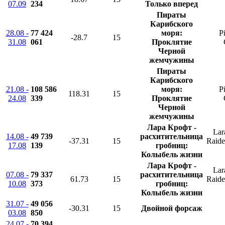
07.09
234
Только вперед
Пираты
Карибского
28.08 -
77 424
моря:
Pi
-28.7
15
31.08
061
Проклятие
Черной
жемчужины
Пираты
Карибского
21.08 -
108 586
моря:
Pi
118.31
15
24.08
339
Проклятие
Черной
жемчужины
Лара Крофт -
Lar
14.08 -
49 739
расхитительница
-37.31
15
Raide
17.08
139
гробниц:
Колыбель жизни
Лара Крофт -
Lar
07.08 -
79 337
расхитительница
61.73
15
Raide
10.08
373
гробниц:
Колыбель жизни
31.07 -
49 056
-30.31
15
Двойной форсаж
03.08
850
24.07 -
70 394