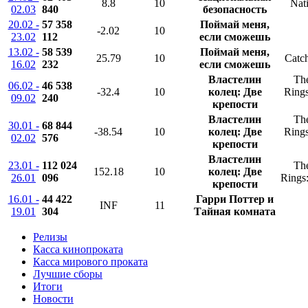
8.8
10
Nati
02.03
840
безопасность
20.02 -
57 358
Поймай меня,
-2.02
10
23.02
112
если сможешь
13.02 -
58 539
Поймай меня,
25.79
10
Catch
16.02
232
если сможешь
Властелин
The
06.02 -
46 538
-32.4
10
колец: Две
Rings
09.02
240
крепости
Властелин
The
30.01 -
68 844
-38.54
10
колец: Две
Rings
02.02
576
крепости
Властелин
23.01 -
112 024
The
152.18
10
колец: Две
26.01
096
Rings:
крепости
16.01 -
44 422
Гарри Поттер и
INF
11
19.01
304
Тайная комната
Релизы
Касса кинопроката
Касса мирового проката
Лучшие сборы
Итоги
Новости