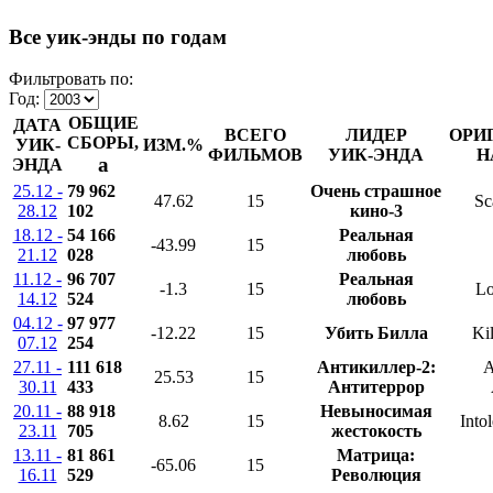
Все уик-энды по годам
Фильтровать по:
Год:
ОБЩИЕ
ДАТА
ВСЕГО
ЛИДЕР
ОРИ
СБОРЫ,
УИК-
ИЗМ.%
ФИЛЬМОВ
УИК-ЭНДА
Н
a
ЭНДА
25.12 -
79 962
Очень страшное
47.62
15
Sc
28.12
102
кино-3
18.12 -
54 166
Реальная
-43.99
15
21.12
028
любовь
11.12 -
96 707
Реальная
-1.3
15
Lo
14.12
524
любовь
04.12 -
97 977
-12.22
15
Убить Билла
Kil
07.12
254
27.11 -
111 618
Антикиллер-2:
A
25.53
15
30.11
433
Антитеррор
20.11 -
88 918
Невыносимая
8.62
15
Into
23.11
705
жестокость
13.11 -
81 861
Матрица:
-65.06
15
16.11
529
Революция