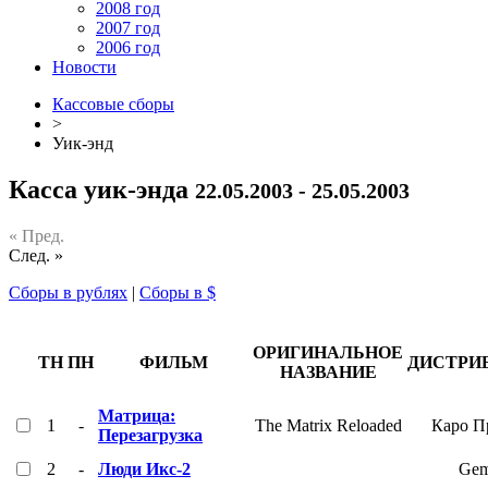
2008 год
2007 год
2006 год
Новости
Кассовые сборы
>
Уик-энд
Касса уик-энда
22.05.2003 - 25.05.2003
« Пред.
След. »
Сборы в рублях
|
Сборы в $
ОРИГИНАЛЬНОЕ
ТН
ПН
ФИЛЬМ
ДИСТРИ
НАЗВАНИЕ
Матрица:
1
-
The Matrix Reloaded
Каро П
Перезагрузка
2
-
Люди Икс-2
Gem