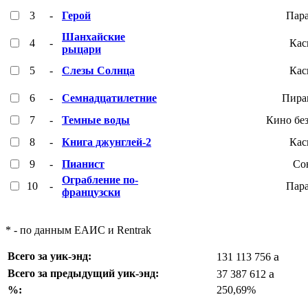
3
-
Герой
Пар
Шанхайские
4
-
Кас
рыцари
5
-
Слезы Солнца
Кас
6
-
Семнадцатилетние
Пира
7
-
Темные воды
Кино бе
8
-
Книга джунглей-2
Кас
9
-
Пианист
Со
Ограбление по-
10
-
Пар
французски
* - по данным ЕАИС и Rentrak
a
Всего за уик-энд:
131 113 756
a
Всего за предыдущий уик-энд:
37 387 612
%:
250,69%