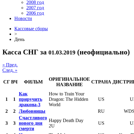
2008 год
2007 год
2006 год
Новости
Кассовые сборы
>
День
Касса СНГ за
(неофициально)
01.03.2019
« Пред.
След. »
ОРИГИНАЛЬНОЕ
СГ
ВЧ
ФИЛЬМ
СТРАНА
ДИСТРИ
НАЗВАНИЕ
Как
How to Train Your
1
1
приручить
Dragon: The Hidden
US
U
дракона-3
World
2
2
Любовницы
RU
WDS
Счастливого
Happy Death Day
3
3
нового дня
US
U
2U
смерти