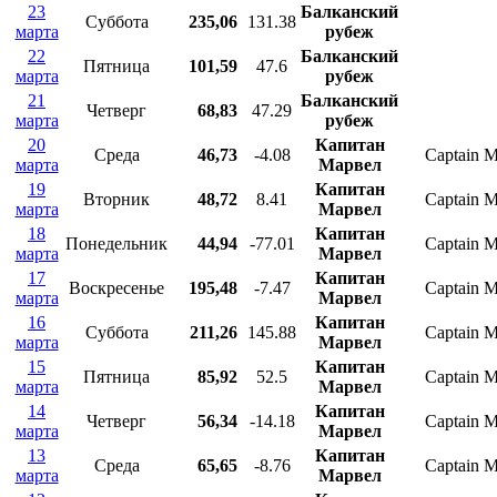
23
Балканский
Суббота
235,06
131.38
марта
рубеж
22
Балканский
Пятница
101,59
47.6
марта
рубеж
21
Балканский
Четверг
68,83
47.29
марта
рубеж
20
Капитан
Среда
46,73
-4.08
Captain M
марта
Марвел
19
Капитан
Вторник
48,72
8.41
Captain M
марта
Марвел
18
Капитан
Понедельник
44,94
-77.01
Captain M
марта
Марвел
17
Капитан
Воскресенье
195,48
-7.47
Captain M
марта
Марвел
16
Капитан
Суббота
211,26
145.88
Captain M
марта
Марвел
15
Капитан
Пятница
85,92
52.5
Captain M
марта
Марвел
14
Капитан
Четверг
56,34
-14.18
Captain M
марта
Марвел
13
Капитан
Среда
65,65
-8.76
Captain M
марта
Марвел