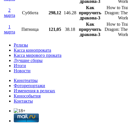
дракона-3
Worl
Как
How to Tra
2
Суббота
298,12
146.28
приручить
Dragon: The
марта
дракона-3
Worl
Как
How to Tra
1
Пятница
121,05
38.18
приручить
Dragon: The
марта
дракона-3
Worl
Релизы
Касса кинопроката
Касса мирового проката
Лучшие сборы
Итоги
Новости
Кинотеатры
Фоторепортажи
Изменения в релизах
Кинособытия
Контакты