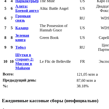
4
4
Наркокурьер
The Mule
US
Каро П
Алита:
Двадца
5
6
Alita: Battle Angel
US
Боевой ангел
Фокс
Громкая
6
7
RU
WDS
связь
The Possession of
7
5
Кадавр
US
WDS
Hannah Grace
Зеленая
8
8
Green Book
US
Capell
книга
Цен
9
9
Тобол
RU
Партн
Шутки в
сторону-2:
10
10
Le Flic de Belleville
FR
Экспо
Миссия в
Майами
a
Всего:
121,05 млн
a
Предыдущий день:
87,60 млн
%:
38.18%
Ежедневные кассовые сборы (неофициально)