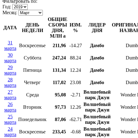
Фильтровать по:
Год:
Месяц:
ОБЩИЕ
ДЕНЬ
СБОРЫ
ИЗМ.
ЛИДЕР
ОРИГИНА
ДАТА
НЕДЕЛИ
ДНЯ,
%
ДНЯ
НАЗВА
МЛН
a
31
Воскресенье
211,96
-14.27
Дамбо
Dumb
марта
30
Суббота
247,24
88.24
Дамбо
Dumb
марта
29
Пятница
131,34
12.24
Дамбо
Dumb
марта
28
Четверг
117,02
23.08
Дамбо
Dumb
марта
27
Волшебный
Среда
95,08
-2.71
Wonder 
марта
парк Джун
26
Волшебный
Вторник
97,73
12.26
Wonder 
марта
парк Джун
25
Волшебный
Понедельник
87,06
-62.71
Wonder 
марта
парк Джун
24
Волшебный
Воскресенье
233,45
-0.68
Wonder 
марта
парк Джун