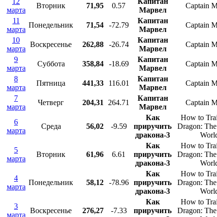
12
Капитан
Вторник
71,95
0.57
Captain M
марта
Марвел
11
Капитан
Понедельник
71,54
-72.79
Captain M
марта
Марвел
10
Капитан
Воскресенье
262,88
-26.74
Captain M
марта
Марвел
9
Капитан
Суббота
358,84
-18.69
Captain M
марта
Марвел
8
Капитан
Пятница
441,33
116.01
Captain M
марта
Марвел
7
Капитан
Четверг
204,31
264.71
Captain M
марта
Марвел
Как
How to Tra
6
Среда
56,02
-9.59
приручить
Dragon: The
марта
дракона-3
Worl
Как
How to Tra
5
Вторник
61,96
6.61
приручить
Dragon: The
марта
дракона-3
Worl
Как
How to Tra
4
Понедельник
58,12
-78.96
приручить
Dragon: The
марта
дракона-3
Worl
Как
How to Tra
3
Воскресенье
276,27
-7.33
приручить
Dragon: The
марта