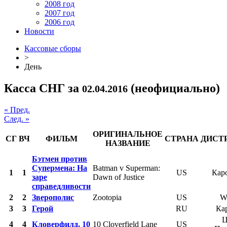
2008 год
2007 год
2006 год
Новости
Кассовые сборы
>
День
Касса СНГ за
(неофициально)
02.04.2016
« Пред.
След. »
ОРИГИНАЛЬНОЕ
СГ
ВЧ
ФИЛЬМ
СТРАНА
ДИСТ
НАЗВАНИЕ
Бэтмен против
Супермена: На
Batman v Superman:
1
1
US
Кар
заре
Dawn of Justice
справедливости
2
2
Зверополис
Zootopia
US
W
3
3
Герой
RU
Ка
Ц
4
4
Кловерфилд, 10
10 Cloverfield Lane
US