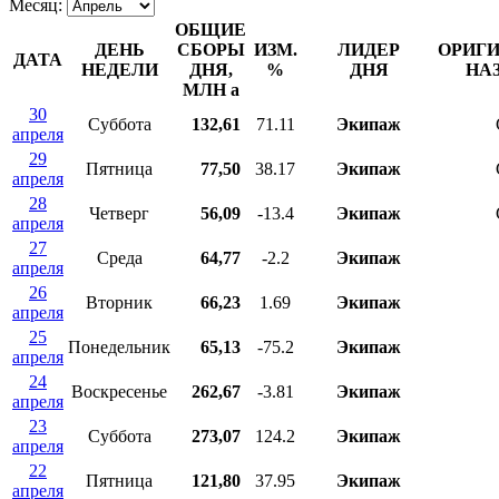
Месяц:
ОБЩИЕ
ДЕНЬ
СБОРЫ
ИЗМ.
ЛИДЕР
ОРИГ
ДАТА
НЕДЕЛИ
ДНЯ,
%
ДНЯ
НА
МЛН
a
30
Суббота
132,61
71.11
Экипаж
апреля
29
Пятница
77,50
38.17
Экипаж
апреля
28
Четверг
56,09
-13.4
Экипаж
апреля
27
Среда
64,77
-2.2
Экипаж
апреля
26
Вторник
66,23
1.69
Экипаж
апреля
25
Понедельник
65,13
-75.2
Экипаж
апреля
24
Воскресенье
262,67
-3.81
Экипаж
апреля
23
Суббота
273,07
124.2
Экипаж
апреля
22
Пятница
121,80
37.95
Экипаж
апреля