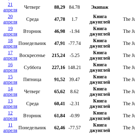
21
Четверг
88,29
84.78
Экипаж
апреля
20
Книга
Среда
47,78
1.7
The J
апреля
джунглей
19
Книга
Вторник
46,98
-1.94
The J
апреля
джунглей
18
Книга
Понедельник
47,91
-77.74
The J
апреля
джунглей
17
Книга
Воскресенье
215,24
-5.25
The J
апреля
джунглей
16
Книга
Суббота
227,16
148.21
The J
апреля
джунглей
15
Книга
Пятница
91,52
39.47
The J
апреля
джунглей
14
Книга
Четверг
65,62
8.62
The J
апреля
джунглей
13
Книга
Среда
60,41
-2.31
The J
апреля
джунглей
12
Книга
Вторник
61,84
-0.99
The J
апреля
джунглей
11
Книга
Понедельник
62,46
-77.57
The J
апреля
джунглей