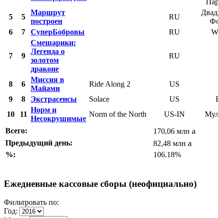
Па
Маршрут
Двад
5
5
RU
построен
Ф
6
7
СуперБобровы
RU
W
Смешарики:
Легенда о
7
9
RU
золотом
драконе
Миссия в
8
6
Ride Along 2
US
Майами
9
8
Экстрасенсы
Solace
US
Норм и
10
11
Norm of the North
US-IN
Мул
Несокрушимые
a
Всего:
170,06 млн
a
Предыдущий день:
82,48 млн
%:
106.18%
Ежедневные кассовые сборы (неофициально)
Фильтровать по:
Год: