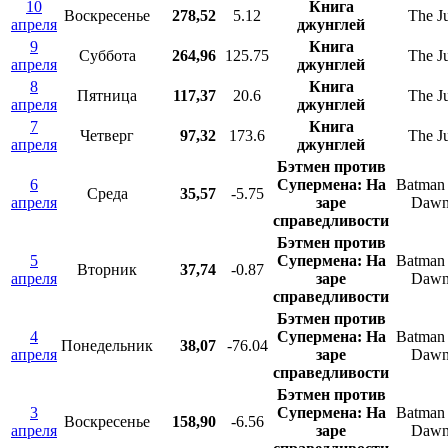
10
Книга
Воскресенье
278,52
5.12
The J
апреля
джунглей
9
Книга
Суббота
264,96
125.75
The J
апреля
джунглей
8
Книга
Пятница
117,37
20.6
The J
апреля
джунглей
7
Книга
Четверг
97,32
173.6
The J
апреля
джунглей
Бэтмен против
6
Супермена: На
Batman 
Среда
35,57
-5.75
апреля
заре
Dawn 
справедливости
Бэтмен против
5
Супермена: На
Batman 
Вторник
37,74
-0.87
апреля
заре
Dawn 
справедливости
Бэтмен против
4
Супермена: На
Batman 
Понедельник
38,07
-76.04
апреля
заре
Dawn 
справедливости
Бэтмен против
3
Супермена: На
Batman 
Воскресенье
158,90
-6.56
апреля
заре
Dawn 