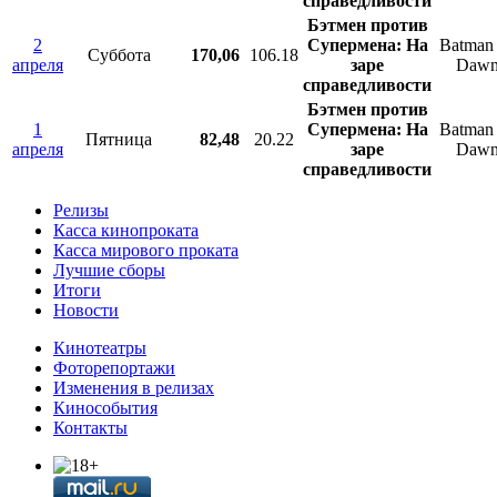
справедливости
Бэтмен против
2
Супермена: На
Batman 
Суббота
170,06
106.18
апреля
заре
Dawn 
справедливости
Бэтмен против
1
Супермена: На
Batman 
Пятница
82,48
20.22
апреля
заре
Dawn 
справедливости
Релизы
Касса кинопроката
Касса мирового проката
Лучшие сборы
Итоги
Новости
Кинотеатры
Фоторепортажи
Изменения в релизах
Кинособытия
Контакты