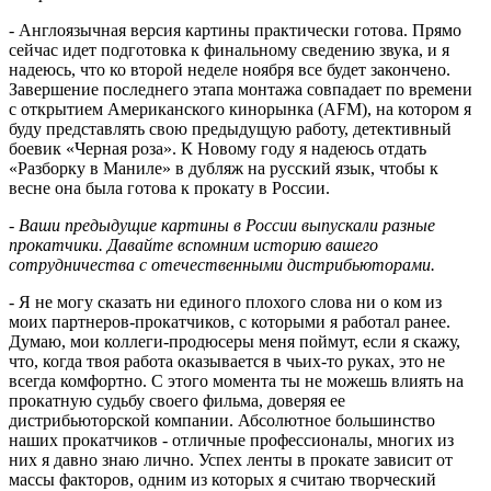
- Англоязычная версия картины практически готова. Прямо
сейчас идет подготовка к финальному сведению звука, и я
надеюсь, что ко второй неделе ноября все будет закончено.
Завершение последнего этапа монтажа совпадает по времени
с открытием Американского кинорынка (AFM), на котором я
буду представлять свою предыдущую работу, детективный
боевик «Черная роза». К Новому году я надеюсь отдать
«Разборку в Маниле» в дубляж на русский язык, чтобы к
весне она была готова к прокату в России.
- Ваши предыдущие картины в России выпускали разные
прокатчики. Давайте вспомним историю вашего
сотрудничества с отечественными дистрибьюторами.
- Я не могу сказать ни единого плохого слова ни о ком из
моих партнеров-прокатчиков, с которыми я работал ранее.
Думаю, мои коллеги-продюсеры меня поймут, если я скажу,
что, когда твоя работа оказывается в чьих-то руках, это не
всегда комфортно. С этого момента ты не можешь влиять на
прокатную судьбу своего фильма, доверяя ее
дистрибьюторской компании. Абсолютное большинство
наших прокатчиков - отличные профессионалы, многих из
них я давно знаю лично. Успех ленты в прокате зависит от
массы факторов, одним из которых я считаю творческий