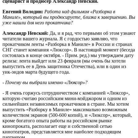
сценарист и продюсер Александр Невский.
Евгений Володин:
Работа над фильмом «Разборка в
Маниле», который вы продюсируете, близка к завершению. Вы
уже нашли для него прокатчика?
Александр Невский:
Да, и я рад, что первыми об этом узнают
читатели вашего журнала. Я с гордостью заявляю, что
прокатчиком ленты «Разборка в Маниле» в России и странах
СНГ станет компания «Люксор». В настоящий момент (беседа
состоялась в конце октября. - Прим. ред.) мы утверждаем дату
релиза: лента выйдет или 23 февраля (мы очень бы хотели
выпустить ее в День защитника Отечества), или в один из
уик-эндов марта будущего года.
- Почему вы выбрали именно «Люксор»?
- Я очень горжусь сотрудничеством с компанией «Люксор»,
которую считаю российским мини-мэйджором и одним из
сильнейших независимых прокатчиков в стране. Мы хотим
выпустить «Разборку в Маниле» максимально возможным
количеством экранов (500-600 копий), и «Люксор», который,
кроме богатого опыта работы на российском рынке
кинопроката, располагает еще и собственной сетью
кинотеатров, представляется мне наиболее подходящим
партнером.