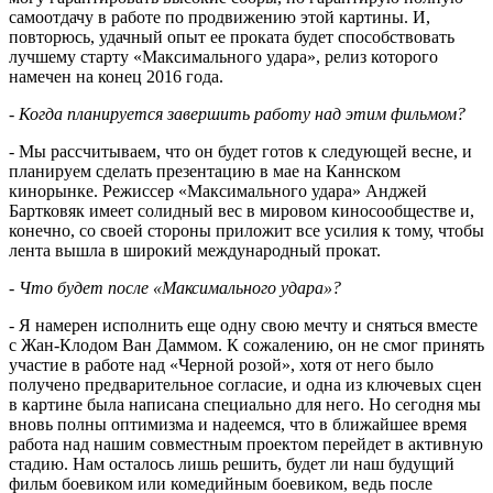
самоотдачу в работе по продвижению этой картины. И,
повторюсь, удачный опыт ее проката будет способствовать
лучшему старту «Максимального удара», релиз которого
намечен на конец 2016 года.
- Когда планируется завершить работу над этим фильмом?
- Мы рассчитываем, что он будет готов к следующей весне, и
планируем сделать презентацию в мае на Каннском
кинорынке. Режиссер «Максимального удара» Анджей
Бартковяк имеет солидный вес в мировом киносообществе и,
конечно, со своей стороны приложит все усилия к тому, чтобы
лента вышла в широкий международный прокат.
- Что будет после «Максимального удара»?
- Я намерен исполнить еще одну свою мечту и сняться вместе
с Жан-Клодом Ван Даммом. К сожалению, он не смог принять
участие в работе над «Черной розой», хотя от него было
получено предварительное согласие, и одна из ключевых сцен
в картине была написана специально для него. Но сегодня мы
вновь полны оптимизма и надеемся, что в ближайшее время
работа над нашим совместным проектом перейдет в активную
стадию. Нам осталось лишь решить, будет ли наш будущий
фильм боевиком или комедийным боевиком, ведь после