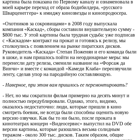
картина была показана по Первому каналу и ознаменовала в
моей карьере переход от образа бодибилдера, «русского
Шварценеггера» к имиджу кинозвезды и кинопродюсера.
«Охотников за сокровищами» в 2008 году выпускала
компания «Каскад», сборы составили внушительную сумму -
$800 тыс. У этой картины была трудная судьба: уже подписав
с «Каскадом» контракт на прокат и готовясь к релизу, мы
столкнулись с появлением на рынке пиратских дисков.
Руководитель «Каскада» Степан Поженян и его команда были
в шоке, и нам пришлось пойти на неординарные меры: мы
перенесли дату релиза, сменили название на «Форсаж да
Винчи» и вместе с командой «Камеди Клаба» переозвучили
ленту, сделав упор на пародийную составляющую.
- Наверное, при этом вам пришлось ее перемонтировать?
- Нет, но мы сократили фильм примерно на десять минут и
полностью передублировали. Однако, этого, видимо,
оказалось недостаточно: люди, которые пришли в кино
смотреть боевик, не всегда были способны оценить новую
версию озвучки. Как бы то ни было, после проката в
кинотеатрах концерн «Видеосервис» выпустил на DVD обе
версии картины, которые разошлись весьма солидным
тиражом - около 300 тыс. дисков. Таким образом, общие