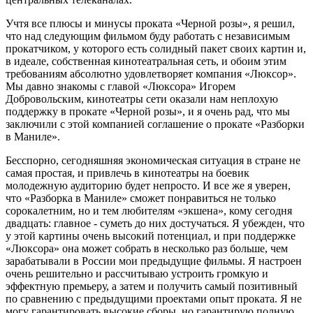
Учтя все плюсы и минусы проката «Черной розы», я решил,
что над следующим фильмом буду работать с независимым
прокатчиком, у которого есть солидный пакет своих картин и,
в идеале, собственная кинотеатральная сеть, и обоим этим
требованиям абсолютно удовлетворяет компания «Люксор».
Мы давно знакомы с главой «Люксора» Игорем
Добровольским, кинотеатры сети оказали нам неплохую
поддержку в прокате «Черной розы», и я очень рад, что мы
заключили с этой компанией соглашение о прокате «Разборки
в Маниле».
Бесспорно, сегодняшняя экономическая ситуация в стране не
самая простая, и привлечь в кинотеатры на боевик
молодежную аудиторию будет непросто. И все же я уверен,
что «Разборка в Маниле» сможет понравиться не только
сорокалетним, но и тем любителям «экшена», кому сегодня
двадцать: главное - суметь до них достучаться. Я убежден, что
у этой картины очень высокий потенциал, и при поддержке
«Люксора» она может собрать в несколько раз больше, чем
зарабатывали в России мои предыдущие фильмы. Я настроен
очень решительно и рассчитываю устроить громкую и
эффектную премьеру, а затем и получить самый позитивный
по сравнению с предыдущими проектами опыт проката. Я не
могу гарантировать высокие сборы, но гарантирую полную