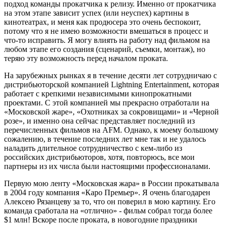
подход команды прокатчика к релизу. Именно от прокатчика
на этом этапе зависит успех (или неуспех) картины в
кинотеатрах, и меня как продюсера это очень беспокоит,
потому что я не имею возможности вмешаться в процесс и
что-то исправить. Я могу влиять на работу над фильмом на
любом этапе его создания (сценарий, съемки, монтаж), но
теряю эту возможность перед началом проката.
На зарубежных рынках я в течение десяти лет сотрудничаю с
дистрибьюторской компанией Lightning Entertainment, которая
работает с крепкими независимыми кинопрокатными
проектами. С этой компанией мы прекрасно отработали на
«Московской жаре», «Охотниках за сокровищами» и «Черной
розе», и именно она сейчас представляет последний из
перечисленных фильмов на AFM. Однако, к моему большому
сожалению, в течение последних лет мне так и не удалось
наладить длительное сотрудничество с кем-либо из
российских дистрибьюторов, хотя, повторюсь, все мои
партнеры из их числа были настоящими профессионалами.
Первую мою ленту «Московская жара» в России прокатывала
в 2004 году компания «Каро Премьер». Я очень благодарен
Алексею Рязанцеву за то, что он поверил в мою картину. Его
команда сработала на «отлично» - фильм собрал тогда более
$1 млн! Вскоре после проката, в новогодние праздники