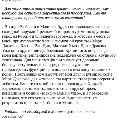
- Для того чтобы выпустить фильм таким тиражом, ему
необходима серьезная маркетинговая поддержка. Как вы
планируете проводить рекламную кампанию?
- Выход «Разборки в Маниле» будет сопровождаться очень
солидной наружной рекламой и промотурами по крупным
городам России и ближнего зарубежья, в которых вместе со
мной примут участие члены съемочной группы - Марк
Дакаскос, Каспер Ван Дин, Маттиас Хьюз, Дон «Дракон»
Уилсон и другие звезды боевиков. Кроме того, впервые для
моей картины запланирована поддержка со стороны крупного
телеканала. Для меня этот фильм знаменует довольно
большую ступеньку в карьере, поскольку, кроме
продюсерских функций, я исполняю в нем одну из главных
ролей. Постановщиком выступает мой друг и кумир юности
Марк Дакаскос, для которого эта картина стала режиссерским
дебютом. Вместе со мной фильм продюсирует Анджей
Бартковяк, с ним мы только что сняли другой проект -
комедийный боевик «Максимальный удар», и я прекрасно
понимаю, что его успех во многом будет зависеть от
результатов проката «Разборки в Маниле».
- Работа над «Разборкой в Маниле» уже полностью
завершена?