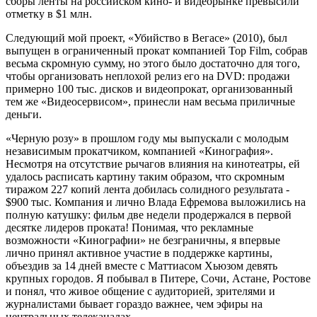
сборы ленты на российском кино- и видеорынке превысили
отметку в $1 млн.
Следующий мой проект, «Убийство в Вегасе» (2010), был
выпущен в ограниченный прокат компанией Top Film, собрав
весьма скромную сумму, но этого было достаточно для того,
чтобы организовать неплохой релиз его на DVD: продажи
примерно 100 тыс. дисков и видеопрокат, организованный
тем же «Видеосервисом», принесли нам весьма приличные
деньги.
«Черную розу» в прошлом году мы выпускали с молодым
независимым прокатчиком, компанией «Кинография».
Несмотря на отсутствие рычагов влияния на кинотеатры, ей
удалось расписать картину таким образом, что скромным
тиражом 227 копий лента добилась солидного результата -
$900 тыс. Компания и лично Влада Ефремова выложились на
полную катушку: фильм две недели продержался в первой
десятке лидеров проката! Понимая, что рекламные
возможности «Кинографии» не безграничны, я впервые
лично принял активное участие в поддержке картины,
объездив за 14 дней вместе с Маттиасом Хьюзом девять
крупных городов. Я побывал в Питере, Сочи, Астане, Ростове
и понял, что живое общение с аудиторией, зрителями и
журналистами бывает гораздо важнее, чем эфиры на
центральных телеканалах.